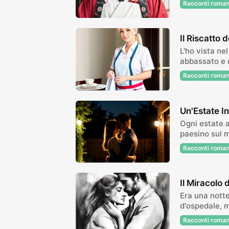
Racconti roman
Il Riscatto 
L'ho vista ne
abbassato e 
Racconti roman
Un'Estate I
Ogni estate 
paesino sul m
Veniva...
Racconti roman
Il Miracolo
Era una notte
d'ospedale, m
giac...
Racconti roman