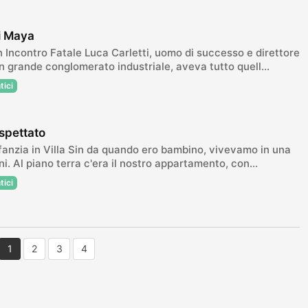
di Maya
n Incontro Fatale Luca Carletti, uomo di successo e direttore
n grande conglomerato industriale, aveva tutto quell...
tici
spettato
nfanzia in Villa Sin da quando ero bambino, vivevamo in una
ani. Al piano terra c'era il nostro appartamento, con...
tici
1
2
3
4