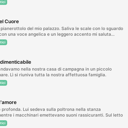
tici
del Cuore
l pianerottolo del mio palazzo. Saliva le scale con lo sguardo
con una voce angelica e un leggero accento mi saluta...
tici
ndimenticabile
andavamo nella nostra casa di campagna in un piccolo
are. Lì si riuniva tutta la nostra affettuosa famiglia.
tici
 d'amore
 profonda. Lui sedeva sulla poltrona nella stanza
entre i macchinari emettevano suoni rassicuranti. Sul letto
tici