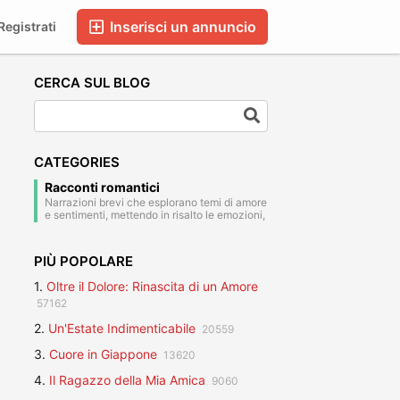
Inserisci un annuncio
egistrati
CERCA SUL BLOG
CATEGORIES
Racconti romantici
Narrazioni brevi che esplorano temi di amore
e sentimenti, mettendo in risalto le emozioni,
le passioni e le relazioni tra i personaggi.
PIÙ POPOLARE
1.
Oltre il Dolore: Rinascita di un Amore
57162
2.
Un'Estate Indimenticabile
20559
3.
Cuore in Giappone
13620
4.
Il Ragazzo della Mia Amica
9060