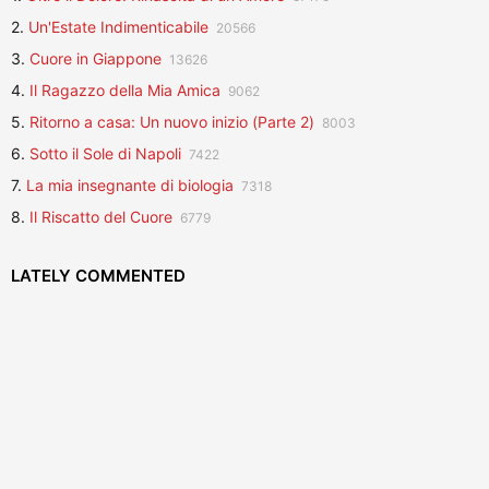
2.
Un'Estate Indimenticabile
20566
3.
Cuore in Giappone
13626
4.
Il Ragazzo della Mia Amica
9062
5.
Ritorno a casa: Un nuovo inizio (Parte 2)
8003
6.
Sotto il Sole di Napoli
7422
7.
La mia insegnante di biologia
7318
8.
Il Riscatto del Cuore
6779
LATELY COMMENTED