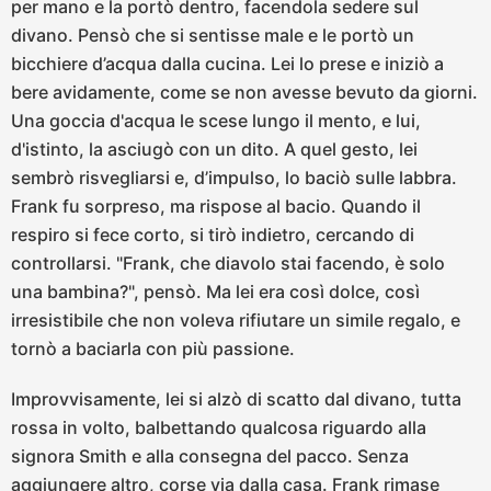
per mano e la portò dentro, facendola sedere sul
divano. Pensò che si sentisse male e le portò un
bicchiere d’acqua dalla cucina. Lei lo prese e iniziò a
bere avidamente, come se non avesse bevuto da giorni.
Una goccia d'acqua le scese lungo il mento, e lui,
d'istinto, la asciugò con un dito. A quel gesto, lei
sembrò risvegliarsi e, d’impulso, lo baciò sulle labbra.
Frank fu sorpreso, ma rispose al bacio. Quando il
respiro si fece corto, si tirò indietro, cercando di
controllarsi. "Frank, che diavolo stai facendo, è solo
una bambina?", pensò. Ma lei era così dolce, così
irresistibile che non voleva rifiutare un simile regalo, e
tornò a baciarla con più passione.
Improvvisamente, lei si alzò di scatto dal divano, tutta
rossa in volto, balbettando qualcosa riguardo alla
signora Smith e alla consegna del pacco. Senza
aggiungere altro, corse via dalla casa. Frank rimase