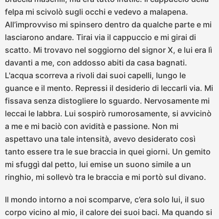
felpa mi scivolò sugli occhi e vedevo a malapena.
All’improvviso mi spinsero dentro da qualche parte e mi
lasciarono andare. Tirai via il cappuccio e mi girai di
scatto. Mi trovavo nel soggiorno del signor X, e lui era lì
davanti a me, con addosso abiti da casa bagnati.
L'acqua scorreva a rivoli dai suoi capelli, lungo le
guance e il mento. Repressi il desiderio di leccarli via. Mi
fissava senza distogliere lo sguardo. Nervosamente mi
leccai le labbra. Lui sospirò rumorosamente, si avvicinò
a me e mi baciò con avidità e passione. Non mi
aspettavo una tale intensità, avevo desiderato così
tanto essere tra le sue braccia in quei giorni. Un gemito
mi sfuggì dal petto, lui emise un suono simile a un
ringhio, mi sollevò tra le braccia e mi portò sul divano.
Il mondo intorno a noi scomparve, c’era solo lui, il suo
corpo vicino al mio, il calore dei suoi baci. Ma quando si