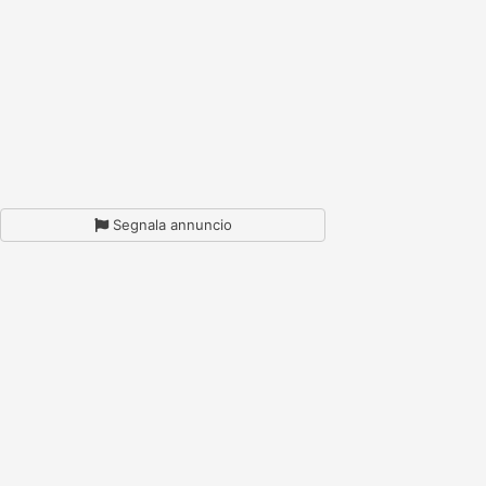
Segnala annuncio