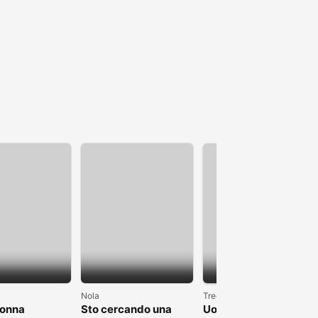
1
Nola
Trecate
donna
Sto cercando una
Uomo single alto 1.90