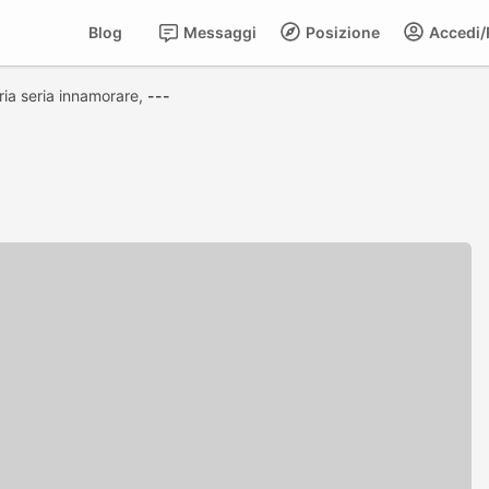
Blog
Messaggi
Posizione
Accedi/R
ria seria innamorare,
---