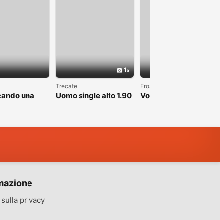
1
Trecate
Frosinone
cando una
Uomo single alto 1.90
Voglio conoscere una
brava
cerca fidanzata
donna
mazione
sulla privacy