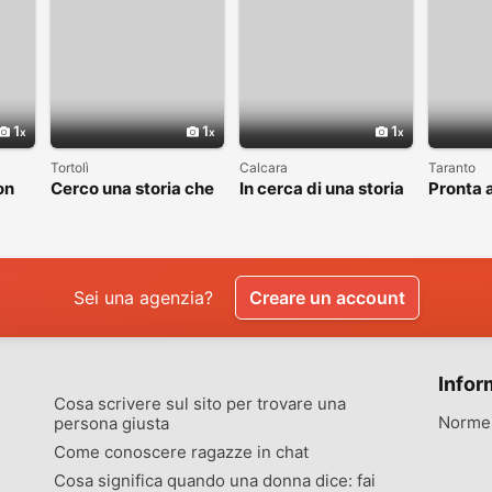
1
1
1
Tortolì
Calcara
Taranto
on
Cerco una storia che
In cerca di una storia
Pronta a
valga la pena
che valga la pena
nuovo c
raccontare
vivere
Sei una agenzia?
Creare un account
Infor
Cosa scrivere sul sito per trovare una
Norme 
persona giusta
Come conoscere ragazze in chat
Cosa significa quando una donna dice: fai