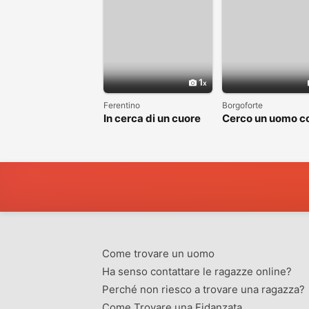
1
Ferentino
Borgoforte
In cerca di un cuore
Cerco un uomo c
sincero
cui costruire
qualcosa di vero
Come trovare un uomo
Ha senso contattare le ragazze online?
Perché non riesco a trovare una ragazza?
Come Trovare una Fidanzata