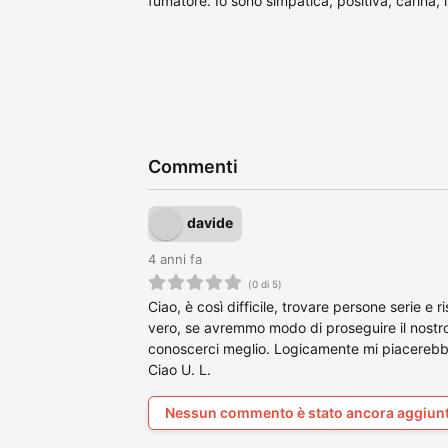
fumatore. Io sono simpatica, positiva, carina, i
Commenti
davide
4 anni fa
(0 di 5)
Ciao, è così difficile, trovare persone serie e 
vero, se avremmo modo di proseguire il nostro
conoscerci meglio. Logicamente mi piacerebbe
Ciao U. L.
Nessun commento è stato ancora aggiun