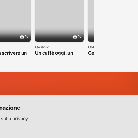
1
1
1
Castello
Cabras
 scrivere un
Un caffè oggi, un
Cerco una bella
apitolo
sorriso domani
storia, non una favola
mazione
sulla privacy