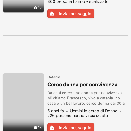
860 persone hanno visualizzato
serie relazione per conoscerci ed eventuale
1
matrimonio. Rispondo anche con WhatsApp
Invia messaggio
Catania
Cerco donna per convivenza
Da anni cerco una donna per convivenza.
Mi chiamo Francesco, vivo a catania. ho
casa e un bel lavoro. cerco donna dai 30 ai
50, calma, sincera, con la voglia di essere
5 anni fa
Uomini in cerca di Donne
felice ed avere una famiglia. no perditempo,
726 persone hanno visualizzato
no gente che chiede soldi. si prega di
inviare numero telefonico sara contattata
1
Invia messaggio
via whatsapp