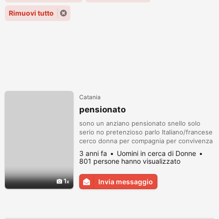
Rimuovi tutto
Catania
pensionato
sono un anziano pensionato snello solo
serio no pretenzioso parlo Italiano/francese
cerco donna per compagnia per convivenza
no giovane di preferenza sola, se
3 anni fa
Uomini in cerca di Donne
interessate no telefonare inviate una foto
801 persone hanno visualizzato
1
Invia messaggio