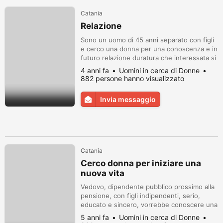
Catania
Relazione
Sono un uomo di 45 anni separato con figli
e cerco una donna per una conoscenza e in
futuro relazione duratura che interessata si
faccia sentire ciao
4 anni fa
Uomini in cerca di Donne
882 persone hanno visualizzato
Invia messaggio
Catania
Cerco donna per iniziare una
nuova vita
Vedovo, dipendente pubblico prossimo alla
pensione, con figli indipendenti, serio,
educato e sincero, vorrebbe conoscere una
donna pari merito di 35/50 anni anche dei
5 anni fa
Uomini in cerca di Donne
paesi dell'Est disposta a intraprendere una