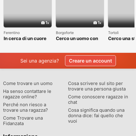
1
1
Ferentino
Borgoforte
Tortolì
In cerca di un cuore
Cerco un uomo con
Cerco una st
sincero
cui costruire
valga la pen
qualcosa di vero
raccontare
Sei una agenzia?
Creare un account
Come trovare un uomo
Cosa scrivere sul sito per
trovare una persona giusta
Ha senso contattare le
ragazze online?
Come conoscere ragazze in
chat
Perché non riesco a
trovare una ragazza?
Cosa significa quando una
donna dice: fai quello che
Come Trovare una
vuoi
Fidanzata