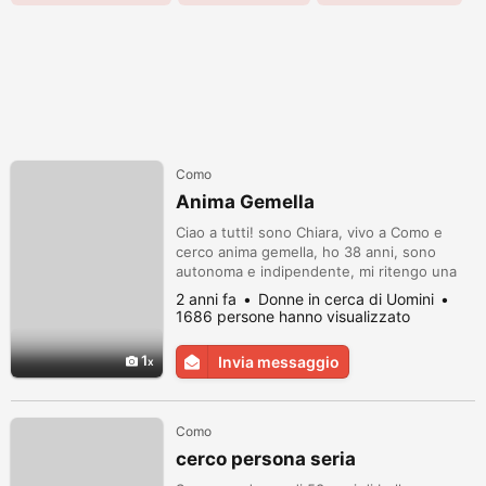
Como
Anima Gemella
Ciao a tutti! sono Chiara, vivo a Como e
cerco anima gemella, ho 38 anni, sono
autonoma e indipendente, mi ritengo una
persona genuina e solare. Sono alla ricerca
2 anni fa
Donne in cerca di Uomini
di un compagno speciale con cui
1686 persone hanno visualizzato
condividere la vita. Attualmente vivo a
Como, ma sono disposta a spostamri per
1
Invia messaggio
costruire una relazione seria. Mi piace la
semplicità della vita, godermi le passeggia...
Como
cerco persona seria