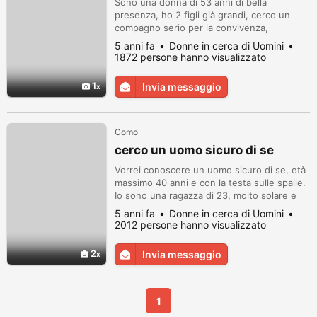
Sono una donna di 53 anni di bella
presenza, ho 2 figli già grandi, cerco un
compagno serio per la convivenza,
astenersi da perditempo.scrivete sulla mia
5 anni fa
Donne in cerca di Uomini
mail.
1872 persone hanno visualizzato
1
Invia messaggio
Como
cerco un uomo sicuro di se
Vorrei conoscere un uomo sicuro di se, età
massimo 40 anni e con la testa sulle spalle.
Io sono una ragazza di 23, molto solare e
dolce. Cerco relazione seria, vorrei avere
5 anni fa
Donne in cerca di Uomini
una famiglia e figli. Scrivimi qui
2012 persone hanno visualizzato
http://italia.donne-
single.com/memberid/2000715008438_de5
2
Invia messaggio
0862d
1