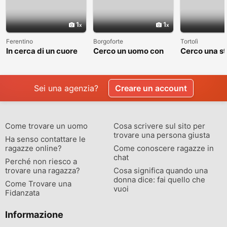
1
1
Ferentino
Borgoforte
Tortolì
In cerca di un cuore
Cerco un uomo con
Cerco una st
sincero
cui costruire
valga la pen
qualcosa di vero
raccontare
Sei una agenzia?
Creare un account
Come trovare un uomo
Cosa scrivere sul sito per
trovare una persona giusta
Ha senso contattare le
ragazze online?
Come conoscere ragazze in
chat
Perché non riesco a
trovare una ragazza?
Cosa significa quando una
donna dice: fai quello che
Come Trovare una
vuoi
Fidanzata
Informazione