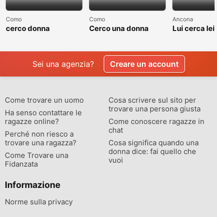
Como
Como
Ancona
cerco donna
Cerco una donna
Lui cerca lei
separate o divorziata
single non sposata
relazione
Sei una agenzia?
Creare un account
Come trovare un uomo
Cosa scrivere sul sito per
trovare una persona giusta
Ha senso contattare le
ragazze online?
Come conoscere ragazze in
chat
Perché non riesco a
trovare una ragazza?
Cosa significa quando una
donna dice: fai quello che
Come Trovare una
vuoi
Fidanzata
Informazione
Norme sulla privacy