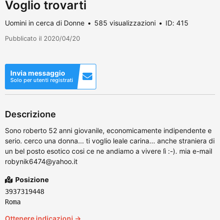
Voglio trovarti
Uomini in cerca di Donne
585 visualizzazioni
ID: 415
Pubblicato il 2020/04/20
Invia messaggio
Solo per utenti registrati
Descrizione
Sono roberto 52 anni giovanile, economicamente indipendente e
serio. cerco una donna... ti voglio leale carina... anche straniera di
un bel posto esotico cosi ce ne andiamo a vivere lì :-). mia e-mail
robynik6474@yahoo.it
Posizione
3937319448
Roma
Ottenere indicazioni →