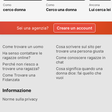
Como
Como
Ancona
cerco donna
Cerco una donna
Lui cerca lei
separate o divorziata
single non sposata
relazione
Sei una agenzia?
Creare un account
Come trovare un uomo
Cosa scrivere sul sito per
trovare una persona giusta
Ha senso contattare le
ragazze online?
Come conoscere ragazze in
chat
Perché non riesco a
trovare una ragazza?
Cosa significa quando una
donna dice: fai quello che
Come Trovare una
vuoi
Fidanzata
Informazione
Norme sulla privacy