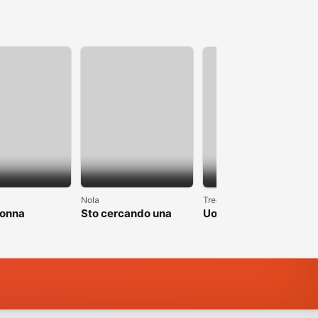
1
Nola
Trecate
donna
Sto cercando una
Uomo single alto 1.90
donna brava
cerca fidanzata