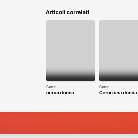
Articoli correlati
Como
Como
cerco donna
Cerco una donna
separate o divorziata
single non sposa