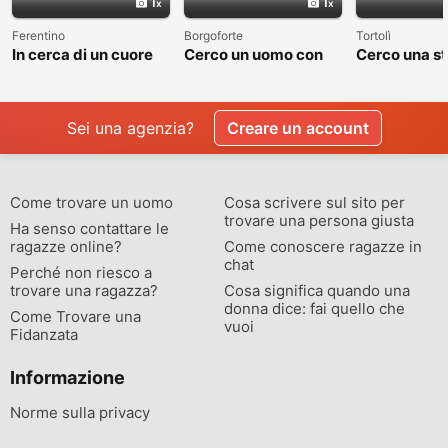
1
1
Ferentino
Borgoforte
Tortolì
In cerca di un cuore
Cerco un uomo con
Cerco una st
sincero
cui costruire
valga la pen
qualcosa di vero
raccontare
Sei una agenzia?
Creare un account
Come trovare un uomo
Cosa scrivere sul sito per
trovare una persona giusta
Ha senso contattare le
ragazze online?
Come conoscere ragazze in
chat
Perché non riesco a
trovare una ragazza?
Cosa significa quando una
donna dice: fai quello che
Come Trovare una
vuoi
Fidanzata
Informazione
Norme sulla privacy