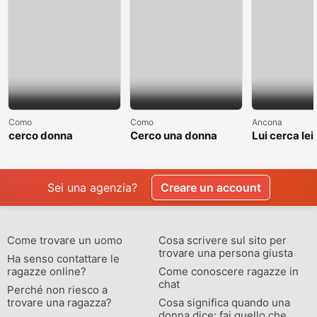
Como
Como
Ancona
cerco donna
Cerco una donna
Lui cerca lei
separate o divorziata
single non sposata
relazione
Sei una agenzia?
Creare un account
Come trovare un uomo
Cosa scrivere sul sito per
trovare una persona giusta
Ha senso contattare le
ragazze online?
Come conoscere ragazze in
chat
Perché non riesco a
trovare una ragazza?
Cosa significa quando una
donna dice: fai quello che