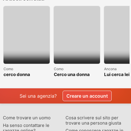
Como
Como
Ancona
cerco donna
Cerco una donna
Lui cerca lei
separate o divorziata
single non sposata
relazione
Sei una agenzia?
Creare un account
Come trovare un uomo
Cosa scrivere sul sito per
trovare una persona giusta
Ha senso contattare le
ragazze online?
Come conoscere ragazze in