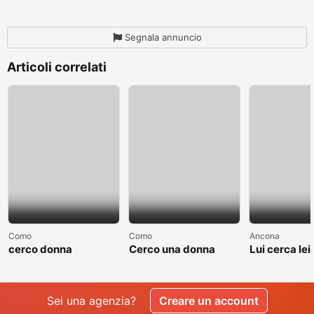
Segnala annuncio
Articoli correlati
Como
Como
Ancona
cerco donna
Cerco una donna
Lui cerca lei
separate o divorziata
single non sposata
relazione
Sei una agenzia?
Creare un account