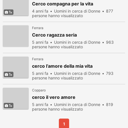
Cerco compagna per la vita
4 anni fa
Uomini in cerca di Donne
877
1
persone hanno visualizzato
Ferrara
Cerco ragazza seria
5 anni fa
Uomini in cerca di Donne
963
persone hanno visualizzato
Ferrara
cerco l’amore della mia vita
5 anni fa
Uomini in cerca di Donne
793
1
persone hanno visualizzato
Copparo
cerco il vero amore
5 anni fa
Uomini in cerca di Donne
819
1
persone hanno visualizzato
1