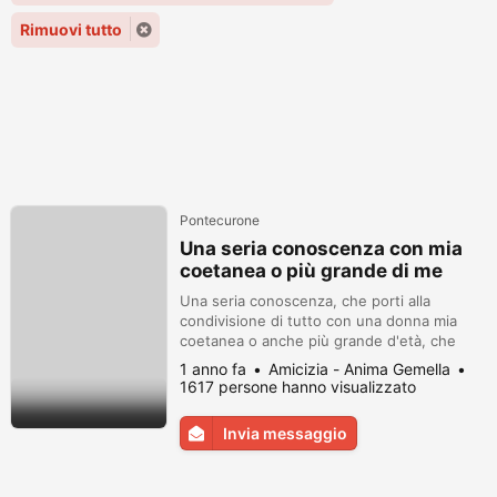
Rimuovi tutto
Pontecurone
Una seria conoscenza con mia
coetanea o più grande di me
Una seria conoscenza, che porti alla
condivisione di tutto con una donna mia
coetanea o anche più grande d'età, che
abbia voglia di iniziare una conoscenza con
1 anno fa
Amicizia - Anima Gemella
me, 31 anni. Per me l'età non ha
1617 persone hanno visualizzato
importanza, se c'è la condizione che possa
venire a crearsi un rapporto davvero
Invia messaggio
importante tra di noi, nemmeno altre
caratteristiche, che possono limitare la mia
ricer...