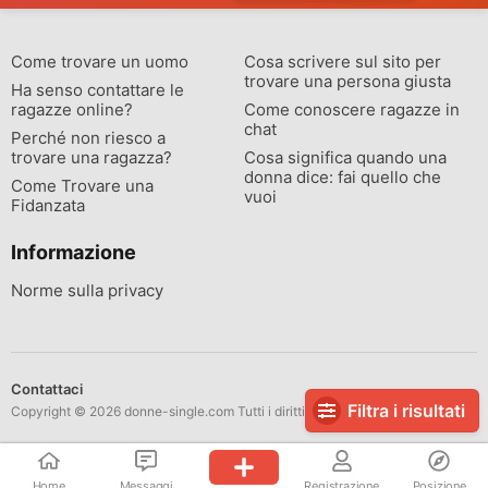
Come trovare un uomo
Cosa scrivere sul sito per
trovare una persona giusta
Ha senso contattare le
ragazze online?
Come conoscere ragazze in
chat
Perché non riesco a
trovare una ragazza?
Cosa significa quando una
donna dice: fai quello che
Come Trovare una
vuoi
Fidanzata
Informazione
Norme sulla privacy
Contattaci
Filtra i risultati
Copyright © 2026 donne-single.com Tutti i diritti riservati.
Home
Messaggi
Registrazione
Posizione