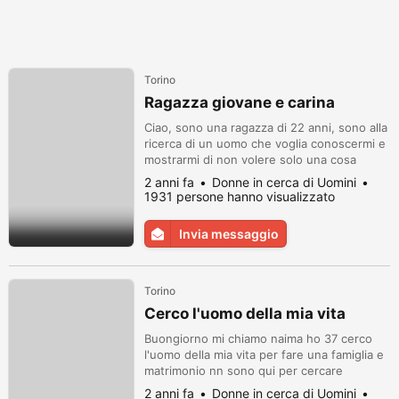
Torino
Ragazza giovane e carina
Ciao, sono una ragazza di 22 anni, sono alla
ricerca di un uomo che voglia conoscermi e
mostrarmi di non volere solo una cosa
veloce ma qualcosa di duraturo. Mi
2 anni fa
Donne in cerca di Uomini
piacciono gli uomini maturi, ps non sono per
1931 persone hanno visualizzato
tutti e sopratutto sono una ragazza troppo
viziata! Tg errossi69
Invia messaggio
Torino
Cerco l'uomo della mia vita
Buongiorno mi chiamo naima ho 37 cerco
l'uomo della mia vita per fare una famiglia e
matrimonio nn sono qui per cercare
avventure sono una ragazza molto seria e
2 anni fa
Donne in cerca di Uomini