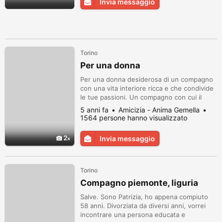
Invia messaggio
Torino
Per una donna
Per una donna desiderosa di un compagno
con una vita interiore ricca e che condivide
le tue passioni. Un compagno con cui il
dialogo sia sempre possibile, senza che
5 anni fa
Amicizia - Anima Gemella
nascano paure o sfiducia. Essere amici e
1564 persone hanno visualizzato
amanti per costruire insieme una vita che
nessuna tempesta sarà in grado di farla
2
Invia messaggio
cadere. Se esisti io ci sono: vedovo,
69enne, sportivo atletico dinamico...
Torino
Compagno piemonte, liguria
Salve. Sono Patrizia, ho appena compiuto
58 anni. Divorziata da diversi anni, vorrei
incontrare una persona educata e