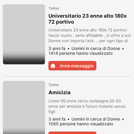
Torino
Universitario 23 enne alto 180x
72 portivo
Universitario 23 enne alto 180x 72 portivo
faccio nuoto , serio affidabile , si offre a soli
Donne non importa l'età ... per ogni tipo di
desiderio , posso essere il tuo shef , il tuo
3 anni fa
Uomini in cerca di Donne
massagiatore , o il tuo accompagnatore ,
1414 persone hanno visualizzato
prepararti il bagno lavarti e rendere il tuo
relax magico paradisiaco.! , sarò per te ciò
Invia messaggio
che vorrai .... in privato accordi ed altro d...
Torino
Amicizia
Uomo 56 enne cerco compagna 20-50
enne per amicizia e futuro insieme senza
figli
3 anni fa
Uomini in cerca di Donne
1560 persone hanno visualizzato