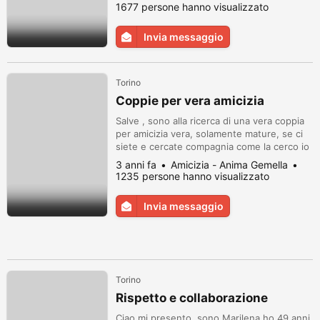
gelosa della persona che sta con me chi è
1677 persone hanno visualizzato
veramente interessato si prega di
contattare al numero 3804651694 grazie
Invia messaggio
attenzione nn mi piace bugie nn accetto
stranieri prima di contattare si prega di le...
Torino
Coppie per vera amicizia
Salve , sono alla ricerca di una vera coppia
per amicizia vera, solamente mature, se ci
siete e cercate compagnia come la cerco io
contattatemi su Wechapp al 3713454241. E
3 anni fa
Amicizia - Anima Gemella
molto triste rimanere soli , parlare e uscite
1235 persone hanno visualizzato
e una buona medicina, se ci siete
contattatemi grazie..
Invia messaggio
Torino
Rispetto e collaborazione
Ciao mi presento, sono Marilena ho 49 anni.