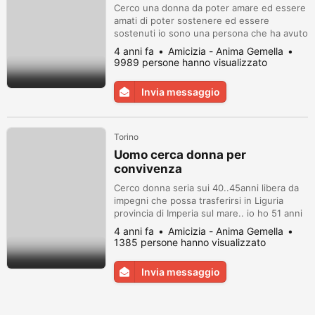
splendidi .. con
Cerco una donna da poter amare ed essere
divertimento.dolcezza onesta
amati di poter sostenere ed essere
sostenuti io sono una persona che ha avuto
una vita intensa ho imparato a conoscermi e
4 anni fa
Amicizia - Anima Gemella
a conoscere sono sensibile mi piace la
9989 persone hanno visualizzato
bellezza in un donna e non parlo solo di
quella esteriore amo la natura gli animali ...
Invia messaggio
amo nuotare e fare l"amore in acqua ....
amo coccolare e essere coccol...
Torino
Uomo cerca donna per
convivenza
Cerco donna seria sui 40..45anni libera da
impegni che possa trasferirsi in Liguria
provincia di Imperia sul mare.. io ho 51 anni
alto 1.75 lavoratore vivo in provincia di
4 anni fa
Amicizia - Anima Gemella
Imperia casa di proprietà..
1385 persone hanno visualizzato
Invia messaggio