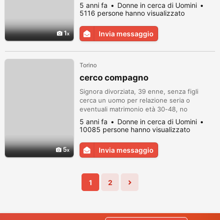
rispettosa con cui accompagnarmi per il
5 anni fa
Donne in cerca di Uomini
resto della vita. Abito a Torino ma disposta
5116 persone hanno visualizzato
a trasferirmi.
1
Invia messaggio
Torino
cerco compagno
Signora divorziata, 39 enne, senza figli
cerca un uomo per relazione seria o
eventuali matrimonio età 30-48, no
avventure. https://italia.donne-
5 anni fa
Donne in cerca di Uomini
single.com/memberid/2001249679383_de5
10085 persone hanno visualizzato
0862d
5
Invia messaggio
1
2