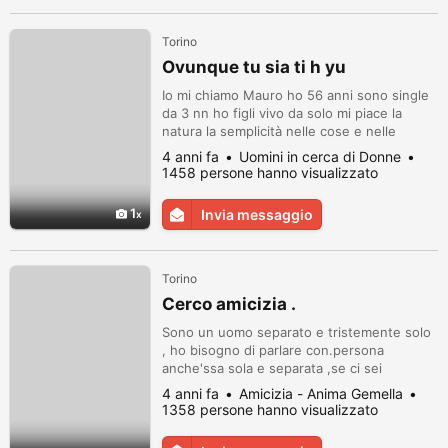
Torino
Ovunque tu sia ti h yu
Io mi chiamo Mauro ho 56 anni sono single
da 3 nn ho figli vivo da solo mi piace la
natura la semplicità nelle cose e nelle
persone... mi piace passeggiare andare a
4 anni fa
Uomini in cerca di Donne
cavallo, nuotare ascoltare e essere
1458 persone hanno visualizzato
ascoltato.... e molto altro ma mi piacerebbe
che ci conoscessimo un passo alla volta ...
1
Invia messaggio
per ora un bacio dolce Mauro
Torino
Cerco amicizia .
Sono un uomo separato e tristemente solo
, ho bisogno di parlare con.persona
anche'ssa sola e separata ,se ci sei
chiamami non importa la tua eta' .il mio
4 anni fa
Amicizia - Anima Gemella
numero e 371.3454241 grazie di cuore. Ti
1358 persone hanno visualizzato
cerco in Torino e provincia grazie.