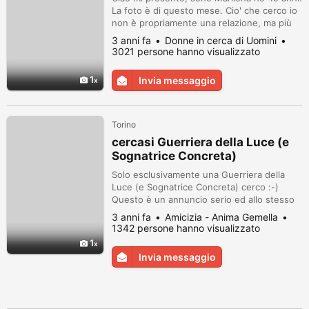
La foto è di questo mese. Cio' che cerco io
non è propriamente una relazione, ma più
una collaborazione lavorativa (sono
3 anni fa
Donne in cerca di Uomini
comunque una persona libera, e chissà che
3021 persone hanno visualizzato
qualcosa di positivo non possa accadere).
Cerco un bravo uomo che mi offra vitto e
1
Invia messaggio
alloggio ed un minimo compenso (un
contratto part-time sarebbe l'ideal...
Torino
cercasi Guerriera della Luce (e
Sognatrice Concreta)
Solo esclusivamente una Guerriera della
Luce (e Sognatrice Concreta) cerco :-)
Questo è un annuncio serio ed allo stesso
tempo una proposta concreta :-) solo una
3 anni fa
Amicizia - Anima Gemella
Donna in risonanza con lo stesso potrebbe
1342 persone hanno visualizzato
rispondervi se non si farà frenare da certe
1
Paure ... sono un uomo che altri
Invia messaggio
definirebbero "maturo" (ma le definizioni mi
sono sempre state strette e mi fan...