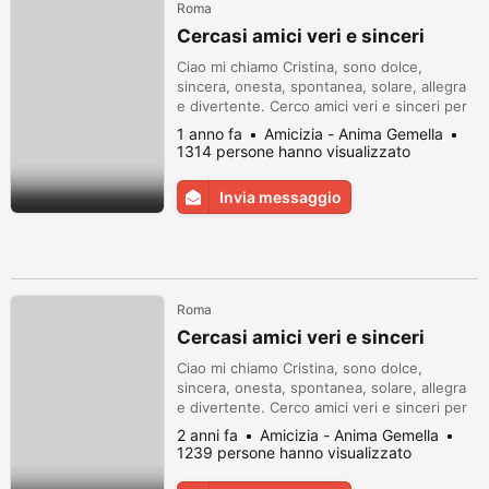
Roma
Cercasi amici veri e sinceri
Ciao mi chiamo Cristina, sono dolce,
sincera, onesta, spontanea, solare, allegra
e divertente. Cerco amici veri e sinceri per
condividere i miei hobby: cantare, ballare,
1 anno fa
Amicizia - Anima Gemella
nuotare (amo il mare), ascoltare musica
1314 persone hanno visualizzato
rock anni 80.
Invia messaggio
Roma
Cercasi amici veri e sinceri
Ciao mi chiamo Cristina, sono dolce,
sincera, onesta, spontanea, solare, allegra
e divertente. Cerco amici veri e sinceri per
condividere i miei hobby: cantare, ballare,
2 anni fa
Amicizia - Anima Gemella
nuotare (amo il mare), ascoltare musica
1239 persone hanno visualizzato
rock anni 80.