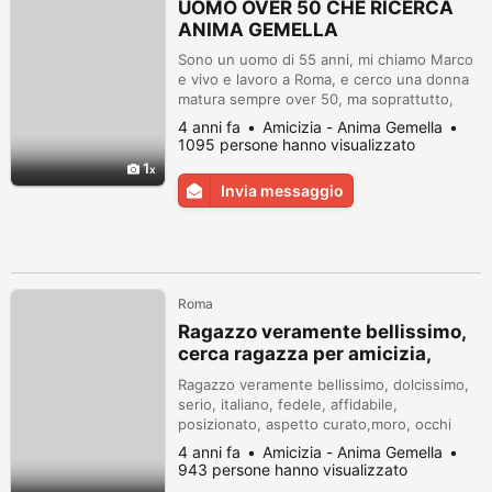
UOMO OVER 50 CHE RICERCA
ANIMA GEMELLA
Sono un uomo di 55 anni, mi chiamo Marco
e vivo e lavoro a Roma, e cerco una donna
matura sempre over 50, ma soprattutto,
sensibile, intelligente, e solare, e sincera,
4 anni fa
Amicizia - Anima Gemella
con la quale poter costruire un rapporto
1095 persone hanno visualizzato
VERO in tutti i sensi. ma sempre e
1
SOLAMENTE in 2, senza IN NESSUN MODO
Invia messaggio
FIGLI, ed un rapporto appunto, fatto di
AFFINITA', di SENSIBILITA' e COMPRENSIO...
Roma
Ragazzo veramente bellissimo,
cerca ragazza per amicizia,
felice futuro a due
Ragazzo veramente bellissimo, dolcissimo,
serio, italiano, fedele, affidabile,
posizionato, aspetto curato,moro, occhi
verdi, solare, passionale, carattere
4 anni fa
Amicizia - Anima Gemella
stupendo, colto, fine, conoscerebbe
943 persone hanno visualizzato
ragazza pari requisiti, di Roma centro, ho