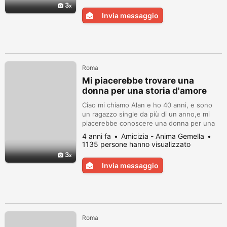
3
Invia messaggio
Roma
Mi piacerebbe trovare una
donna per una storia d'amore
seria
Ciao mi chiamo Alan e ho 40 anni, e sono
un ragazzo single da più di un anno,e mi
piacerebbe conoscere una donna per una
storia d'amore seria,grazie per chi mi
4 anni fa
Amicizia - Anima Gemella
contatterà!!
1135 persone hanno visualizzato
3
Invia messaggio
Roma