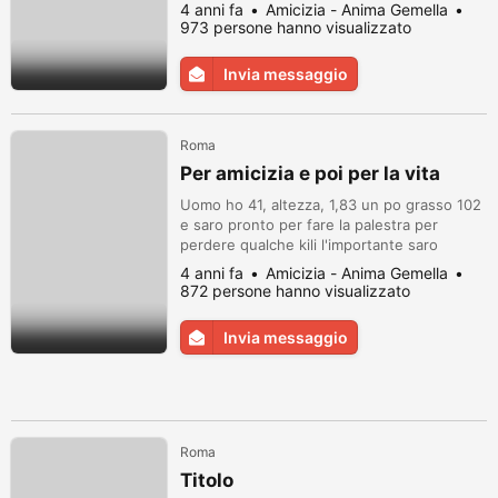
gentile e affettuosa per relazione
4 anni fa
Amicizia - Anima Gemella
stabile,sono benestante
973 persone hanno visualizzato
Invia messaggio
Roma
Per amicizia e poi per la vita
Uomo ho 41, altezza, 1,83 un po grasso 102
e saro pronto per fare la palestra per
perdere qualche kili l'importante saro
tranquillo perche io penso tropo, sto
4 anni fa
Amicizia - Anima Gemella
cercando una amica vera che crede una
872 persone hanno visualizzato
cosa se chiama Amore, io promesso di
combattere per vivere un vita stabile e
Invia messaggio
tranquilla e faro il massimo possibile della
mia energia per lavorare per una bella vi...
Roma
Titolo