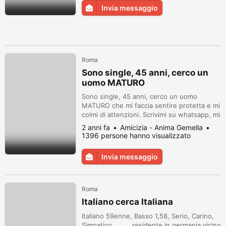
Invia messaggio
Roma
Sono single, 45 anni, cerco un
uomo MATURO
Sono single, 45 anni, cerco un uomo
MATURO che mi faccia sentire protetta e mi
colmi di attenzioni. Scrivimi su whatsapp, mi
trovo più a mio agio e rispondo quando
2 anni fa
Amicizia - Anima Gemella
posso. 3 4 0 3 8 8 2 1 9 1. Anna
1396 persone hanno visualizzato
Invia messaggio
Roma
Italiano cerca Italiana
Italiano 59enne, Basso 1,58, Serio, Carino,
Simpatico,........ residente in germania vicino