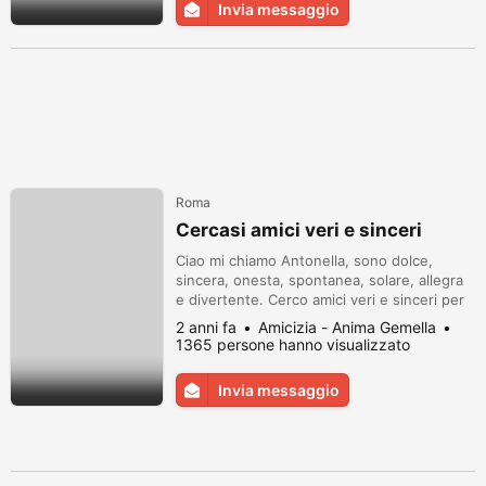
Invia messaggio
Roma
Cercasi amici veri e sinceri
Ciao mi chiamo Antonella, sono dolce,
sincera, onesta, spontanea, solare, allegra
e divertente. Cerco amici veri e sinceri per
condividere i miei hobby: cantare, ballare,
2 anni fa
Amicizia - Anima Gemella
nuotare (amo il mare), ascoltare musica
1365 persone hanno visualizzato
rock anni 80.
Invia messaggio