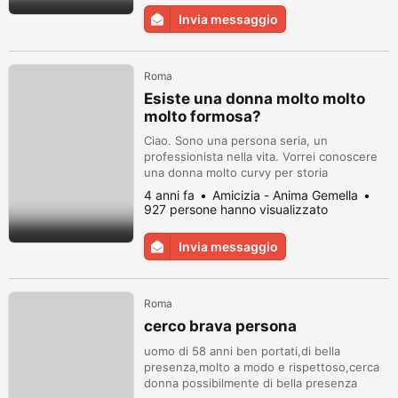
periferia, per seria amicizia, fidanzamento,
Invia messaggio
felice futuro a due, ventitré,
quarantenne,bel sorriso, femminile,
romantica, ed...
Roma
Esiste una donna molto molto
molto formosa?
Ciao. Sono una persona seria, un
professionista nella vita. Vorrei conoscere
una donna molto curvy per storia
ovviamente importante. No perditempo.
4 anni fa
Amicizia - Anima Gemella
Max serietà.
927 persone hanno visualizzato
Invia messaggio
Roma
cerco brava persona
uomo di 58 anni ben portati,di bella
presenza,molto a modo e rispettoso,cerca
donna possibilmente di bella presenza