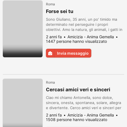
Roma
Forse sei tu
Sono Giuliano, 35 anni, un po' timido ma
determinato nel perseguire i propri
obiettivi. Amo la natura, gli animali, i gatti in
particolare, la mia professione. Vorrei
2 anni fa
Amicizia - Anima Gemella
conoscere una ragazza max 40 anni
1447 persone hanno visualizzato
sinceramente intenzionata a costruire un
progetto di vita che ci veda insieme. Buon
Invia messaggio
2024
Roma
Cercasi amici veri e sinceri
Ciao mi chiamo Antonella, sono dolce,
sincera, onesta, spontanea, solare, allegra
e divertente. Cerco amici veri e sinceri per
condividere i miei hobby: cantare, ballare,
2 anni fa
Amicizia - Anima Gemella
nuotare (amo il mare), ascoltare musica
1508 persone hanno visualizzato
rock anni 80.