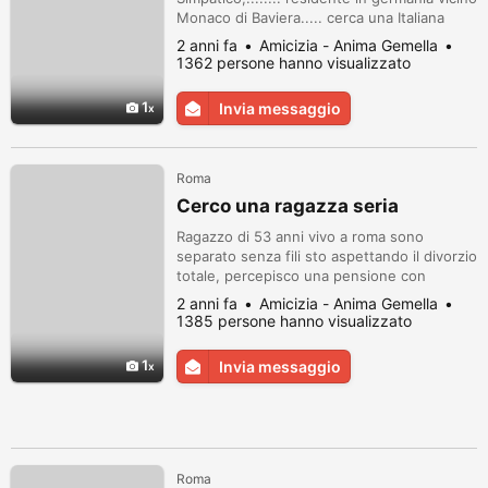
Monaco di Baviera..... cerca una Italiana
Seria x relazione seria finalizzata al
2 anni fa
Amicizia - Anima Gemella
matrimonio disposta a trasferirsi.
1362 persone hanno visualizzato
(Chiaramente dopo essersi conosciuti un
pó) Non ha importanza di dove sei, basta
1
Invia messaggio
che sei Seria e ITALIANA!!!
Roma
Cerco una ragazza seria
Ragazzo di 53 anni vivo a roma sono
separato senza fili sto aspettando il divorzio
totale, percepisco una pensione con
accompagno e lavoro, cerco una ragazza
2 anni fa
Amicizia - Anima Gemella
seria no scopo di lucro mi interessa solo la
1385 persone hanno visualizzato
bellezza interiore, che vive a roma anche un
po' cicciottella l'importante che sia onesta
1
Invia messaggio
max serietà e amante della famiglia. Solo
messaggi su WhatsApp ho c...
Roma