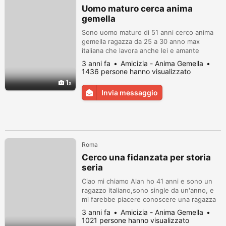
Uomo maturo cerca anima
gemella
Sono uomo maturo di 51 anni cerco anima
gemella ragazza da 25 a 30 anno max
italiana che lavora anche lei e amante
animali come cani poiché ne ho due un
3 anni fa
Amicizia - Anima Gemella
labrador femmina e un pastore tedesco
1436 persone hanno visualizzato
femmina e e ama trattare anche gli anziani
1
con fcezza che mia zia l'unica rinasta, io
Invia messaggio
sono libero professionista commerciale ed
ho intenzione di sposarmi.
Roma
Cerco una fidanzata per storia
seria
Ciao mi chiamo Alan ho 41 anni e sono un
ragazzo italiano,sono single da un'anno, e
mi farebbe piacere conoscere una ragazza
per una storia seria!grazie per chi mi
3 anni fa
Amicizia - Anima Gemella
contatterà
1021 persone hanno visualizzato