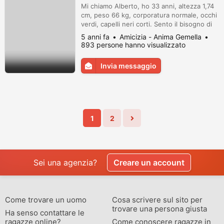
Mi chiamo Alberto, ho 33 anni, altezza 1,74
cm, peso 66 kg, corporatura normale, occhi
verdi, capelli neri corti. Sento il bisogno di
avere vicino una donna, é un'esigenza sia
5 anni fa
Amicizia - Anima Gemella
spirituale che fisica, finché era solo fisica
893 persone hanno visualizzato
riuscivo a farne a meno, ma non lo é piú.
Amicizia o amore, per me sono parole, io mi
Invia messaggio
accontento di quello che mi si dà e non
chiedo nulla...
1
2
Sei una agenzia?
Creare un account
Come trovare un uomo
Cosa scrivere sul sito per
trovare una persona giusta
Ha senso contattare le
ragazze online?
Come conoscere ragazze in