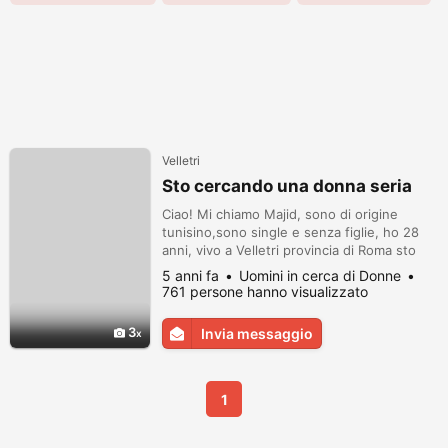
Velletri
Sto cercando una donna seria
Ciao! Mi chiamo Majid, sono di origine
tunisino,sono single e senza figlie, ho 28
anni, vivo a Velletri provincia di Roma sto
cercando una donna single e seria per un
5 anni fa
Uomini in cerca di Donne
vero rapporto basato sulla sincerità, non
761 persone hanno visualizzato
sto cercando awentura ne sesso. gmail:
majid.tunisino@gmail.com facebook majid
3
Invia messaggio
nemsi mio cel 3510596912 cordiali salute
Majid
1