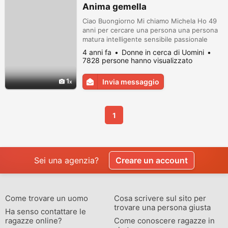
Anima gemella
Ciao Buongiorno Mi chiamo Michela Ho 49
anni per cercare una persona una persona
matura intelligente sensibile passionale
onesto un uomo che veramente ha voglia di
4 anni fa
Donne in cerca di Uomini
ricominciare un nuovo futuro insieme con
7828 persone hanno visualizzato
me Io ho 49 anni come dicevo sono single
sono divorziata Se veramente mi vuoi
1
Invia messaggio
conoscere se ci tieni tanto io ti lascio qua
un indirizzo di WhatsApp così po...
1
Sei una agenzia?
Creare un account
Come trovare un uomo
Cosa scrivere sul sito per
trovare una persona giusta
Ha senso contattare le
ragazze online?
Come conoscere ragazze in