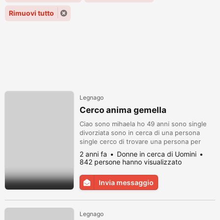
Rimuovi tutto
Legnago
Cerco anima gemella
Ciao sono mihaela ho 49 anni sono single
divorziata sono in cerca di una persona
single cerco di trovare una persona per
nuovo futuro che ne so Speriamo che
2 anni fa
Donne in cerca di Uomini
qualcuno ci sarà Boh speriamo mio numero
842 persone hanno visualizzato
di WhatsApp 3483138455
Invia messaggio
Legnago