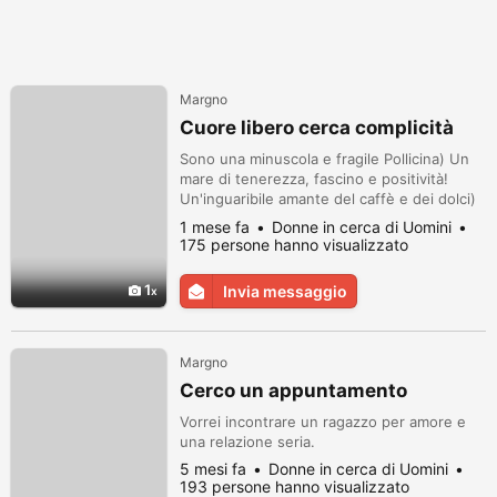
Margno
Cuore libero cerca complicità
Sono una minuscola e fragile Pollicina) Un
mare di tenerezza, fascino e positività!
Un'inguaribile amante del caffè e dei dolci)
Amo la primavera, quando fioriscono i lillà, e
1 mese fa
Donne in cerca di Uomini
l'autunno dorato.
175 persone hanno visualizzato
1
Invia messaggio
Margno
Cerco un appuntamento
Vorrei incontrare un ragazzo per amore e
una relazione seria.
5 mesi fa
Donne in cerca di Uomini
193 persone hanno visualizzato