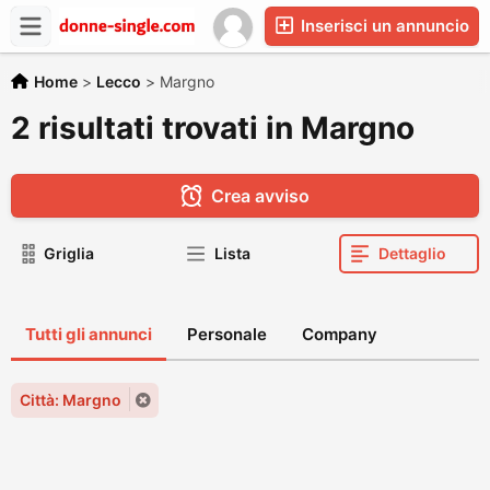
Inserisci un annuncio
Home
>
Lecco
>
Margno
2 risultati trovati in Margno
Crea avviso
Griglia
Lista
Dettaglio
Tutti gli annunci
Personale
Company
Città: Margno