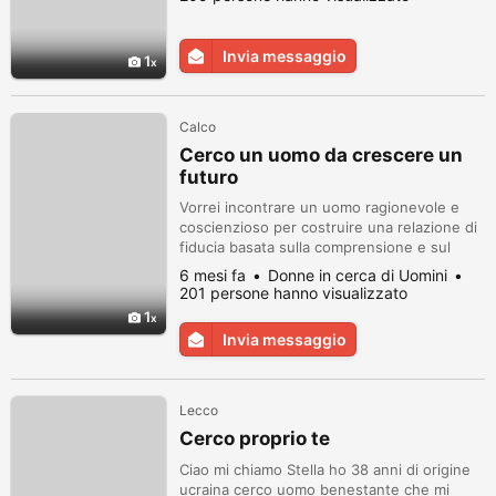
Invia messaggio
1
Calco
Cerco un uomo da crescere un
futuro
Vorrei incontrare un uomo ragionevole e
coscienzioso per costruire una relazione di
fiducia basata sulla comprensione e sul
rispetto. Dove un uomo è un pilastro di
6 mesi fa
Donne in cerca di Uomini
sostegno, una roccia, e una donna è calore,
201 persone hanno visualizzato
conforto e sostegno.
1
Invia messaggio
Lecco
Cerco proprio te
Ciao mi chiamo Stella ho 38 anni di origine
ucraina cerco uomo benestante che mi