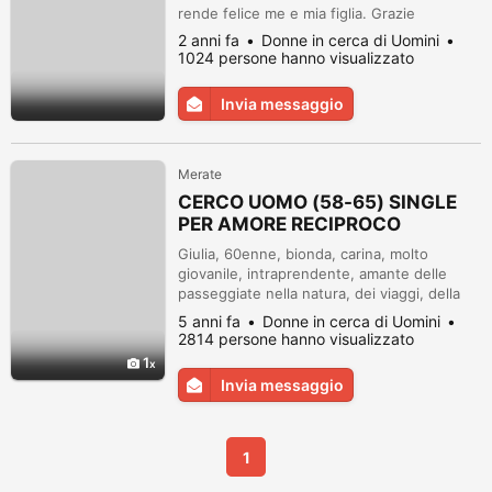
rende felice me e mia figlia. Grazie
2 anni fa
Donne in cerca di Uomini
1024 persone hanno visualizzato
Invia messaggio
Merate
CERCO UOMO (58-65) SINGLE
PER AMORE RECIPROCO
Giulia, 60enne, bionda, carina, molto
giovanile, intraprendente, amante delle
passeggiate nella natura, dei viaggi, della
compagnia. Sarebbe felice di conoscerti se
5 anni fa
Donne in cerca di Uomini
abiti in prossimità’ della sua zona e se
2814 persone hanno visualizzato
possiedi alcune di queste qualità :
1
sensibilità, passionalità, tenerezza, onestà,
Invia messaggio
generosità, cultura . Desidererebbe
condividere con te momenti magici, d...
1