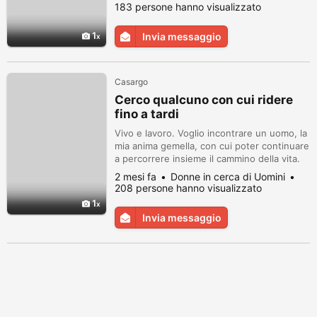
generosità, col tempo, può diventare un
183 persone hanno visualizzato
fattore determinante.
1
Invia messaggio
Casargo
Cerco qualcuno con cui ridere
fino a tardi
Vivo e lavoro. Voglio incontrare un uomo, la
mia anima gemella, con cui poter continuare
a percorrere insieme il cammino della vita.
Per condividere la gioia e il dolore.
2 mesi fa
Donne in cerca di Uomini
208 persone hanno visualizzato
1
Invia messaggio