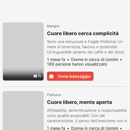
Margno
Cuore libero cerca complicità
Sono una minuscola e fragile Pollicina) Un
mare di tenerezza, fascino e positività!
Un'inguaribile amante del caffè e dei dolci)
Amo la primavera, quando fioriscono i lillà, e
1 mese fa
Donne in cerca di Uomini
l'autunno dorato.
169 persone hanno visualizzato
1
Invia messaggio
Parlasco
Cuore libero, mente aperta
Affidabilità, determinazione e responsabilità
sono qualità auspicabili. Con tali
caratteristiche, il senso dell'umorismo non è
essenziale, soprattutto se inefficace. E la
1 mese fa
Donne in cerca di Uomini