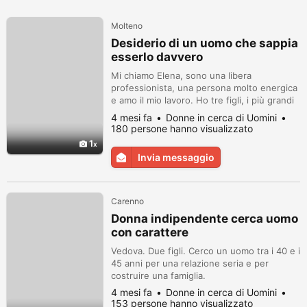
Molteno
Desiderio di un uomo che sappia
esserlo davvero
Mi chiamo Elena, sono una libera
professionista, una persona molto energica
e amo il mio lavoro. Ho tre figli, i più grandi
vivono per conto loro, hanno le loro
4 mesi fa
Donne in cerca di Uomini
famiglie. Non ho cattive abitudini. Sono una
180 persone hanno visualizzato
sostenitrice di uno stile di vita sano. Sono
1
una massaggiatrice. Apprezzo l'onestà e la
Invia messaggio
sincerità nelle persone. Sono leale, onesta
ed educata. Cerco una ...
Carenno
Donna indipendente cerca uomo
con carattere
Vedova. Due figli. Cerco un uomo tra i 40 e i
45 anni per una relazione seria e per
costruire una famiglia.
4 mesi fa
Donne in cerca di Uomini
153 persone hanno visualizzato