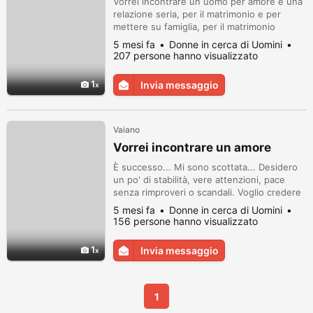
Vorrei incontrare un uomo per amore e una
relazione seria, per il matrimonio e per
mettere su famiglia, per il matrimonio
ospite, per l'amicizia e per comunicare.
5 mesi fa
Donne in cerca di Uomini
207 persone hanno visualizzato
1
Invia messaggio
Vaiano
Vorrei incontrare un amore
È successo... Mi sono scottata... Desidero
un po' di stabilità, vere attenzioni, pace
senza rimproveri o scandali. Voglio credere
che ci siano ancora uomini che apprezzano,
5 mesi fa
Donne in cerca di Uomini
amano e rispettano veramente la loro dolce
156 persone hanno visualizzato
metà
1
Invia messaggio
1