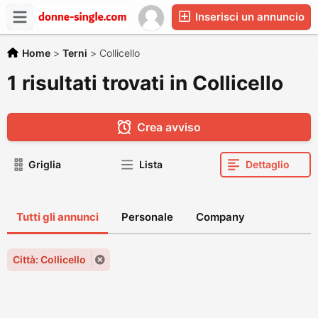
Inserisci un annuncio
Home
>
Terni
>
Collicello
1 risultati trovati in Collicello
Crea avviso
Griglia
Lista
Dettaglio
Tutti gli annunci
Personale
Company
Città: Collicello