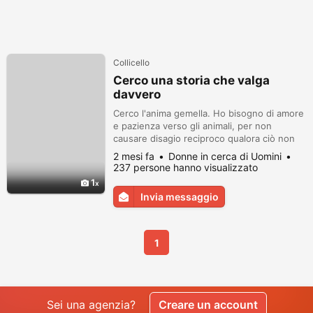
Collicello
Cerco una storia che valga
davvero
Cerco l'anima gemella. Ho bisogno di amore
e pazienza verso gli animali, per non
causare disagio reciproco qualora ciò non
fosse accettabile per l'altro. Ho due
2 mesi fa
Donne in cerca di Uomini
bassotti e 40 gatti non rappresentano una
237 persone hanno visualizzato
minaccia: sono piuttosto indifferente nei
1
loro confronti. Ho un'esperienza nel mondo
Invia messaggio
del teatro e attualmente possiedo un
piccolo negozio. Sono divorziato e ...
1
Sei una agenzia?
Creare un account