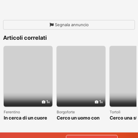
Segnala annuncio
Articoli correlati
1
1
Ferentino
Borgoforte
Tortolì
In cerca di un cuore
Cerco un uomo con
Cerco una st
sincero
cui costruire
valga la pen
qualcosa di vero
raccontare