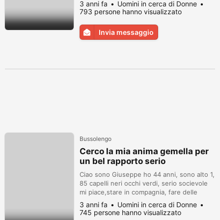
piacerebbe conoscere una signorina
3 anni fa
Uomini in cerca di Donne
sposata che com'è me voglia provare delle
793 persone hanno visualizzato
emozioni nuove contattami 3402126793 su
WhatsApp.
Invia messaggio
Bussolengo
Cerco la mia anima gemella per
un bel rapporto serio
Ciao sono Giuseppe ho 44 anni, sono alto 1,
85 capelli neri occhi verdi, serio socievole
mi piace,stare in compagnia, fare delle
camminate,amo la campagna,ma ora è
3 anni fa
Uomini in cerca di Donne
arrivato il momento di incontrare una donna
745 persone hanno visualizzato
per formare una bella storia seria, con