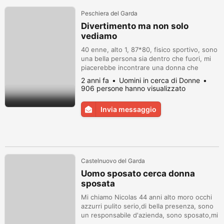
Peschiera del Garda
Divertimento ma non solo
vediamo
40 enne, alto 1, 87*80, fisico sportivo, sono
una bella persona sia dentro che fuori, mi
piacerebbe incontrare una donna che
veramente si vuole diventare, ma non solo,
2 anni fa
Uomini in cerca di Donne
magari anche di innamorarsi, chissà
906 persone hanno visualizzato
vediamo, scrivimi pure su WhatsApp.
Invia messaggio
Castelnuovo del Garda
Uomo sposato cerca donna
sposata
Mi chiamo Nicolas 44 anni alto moro occhi
azzurri pulito serio,di bella presenza, sono
un responsabile d'azienda, sono sposato,mi