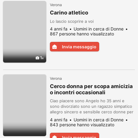
Verona
Carino atletico
Lo lascio scoprire a voi
4 anni fa
Uomini in cerca di Donne
867 persone hanno visualizzato
Invia messaggio
1
Verona
Cerco donna per scopa amicizia
o incontri occasionali
Ciao piacere sono Angelo ho 35 anni e
sono divorziato sono un ragazzo simpatico
allegro sincero e sensibile cerco donne per
scopa amicizia o incontri occasionali
4 anni fa
Uomini in cerca di Donne
contattatemi via whatsapp un bacio
843 persone hanno visualizzato
Invia messaggio