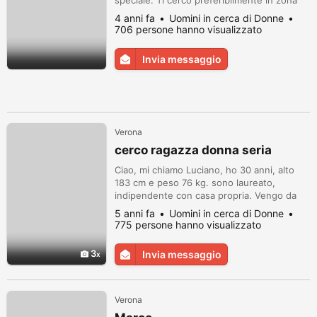
speciale. Ti cerco preferibilmente in zona
altogarda in quanto non ho molto tempo
4 anni fa
Uomini in cerca di Donne
libero(solo pausa pranzo) Non sono
706 persone hanno visualizzato
marcenario e non ne cerco. Sono etero
Invia messaggio
Verona
cerco ragazza donna seria
Ciao, mi chiamo Luciano, ho 30 anni, alto
183 cm e peso 76 kg. sono laureato,
indipendente con casa propria. Vengo da
ottima famiglia. Libero professionista. Scivo
5 anni fa
Uomini in cerca di Donne
a te perche la mia vita non mi permette di
775 persone hanno visualizzato
avere tempo per cercare una ragazza, e
alora mi affido a questo sito nella speranza
3
Invia messaggio
di trovare una donna saggia, premurosa,
amante della casa e della fam...
Verona