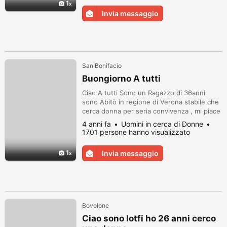
1
scopò di convivere insieme, se ti va
Invia messaggio
contattami pure su WhatsApp 3402126793.
San Bonifacio
Buongiorno A tutti
Ciao A tutti Sono un Ragazzo di 36anni
sono Abitò in regione di Verona stabile che
cerca donna per seria convivenza , mi piace
viaggiare amo la montagna mi piace
4 anni fa
Uomini in cerca di Donne
cucinare andare al cinema e divertirmi non
1701 persone hanno visualizzato
ho figli per me la mia compagna deve
essere simpatica e con tanta voglia di
1
Invia messaggio
divertirsi e amare la vita come l’amo io !!!!
Cerco donna da conoscere via what...
Bovolone
Ciao sono lotfi ho 26 anni cerco