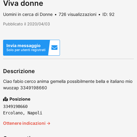
Viva donne
Uomini in cerca di Donne
726 visualizzazioni
ID: 92
Pubblicato il 2020/04/03
Invia messaggio
Solo per utenti registrati
Descrizione
Ciao fabio cerco anima gemella possibilmente bella e italiano mio
wuozap 3349198660
Posizione
3349198660
Ercolano, Napoli
Ottenere indicazioni →