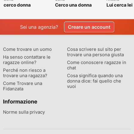
cerco donna
Cerco una donna
Lui cerca lei
separate o divorziata
single non sposata
relazione
Sei una agenzia?
Creare un account
Come trovare un uomo
Cosa scrivere sul sito per
trovare una persona giusta
Ha senso contattare le
ragazze online?
Come conoscere ragazze in
chat
Perché non riesco a
trovare una ragazza?
Cosa significa quando una
donna dice: fai quello che
Come Trovare una
vuoi
Fidanzata
Informazione
Norme sulla privacy