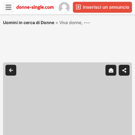
Inserisci un annuncio
Uomini in cerca di Donne
>
Viva donne,
---