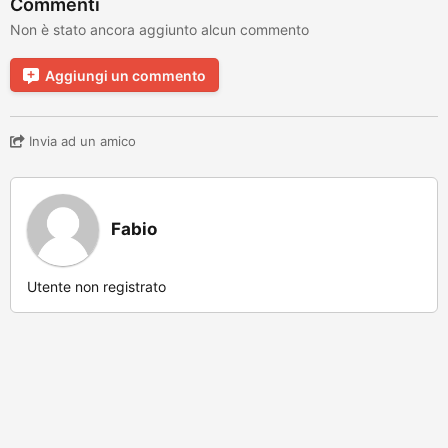
Commenti
Non è stato ancora aggiunto alcun commento
Aggiungi un commento
Invia ad un amico
Fabio
Utente non registrato