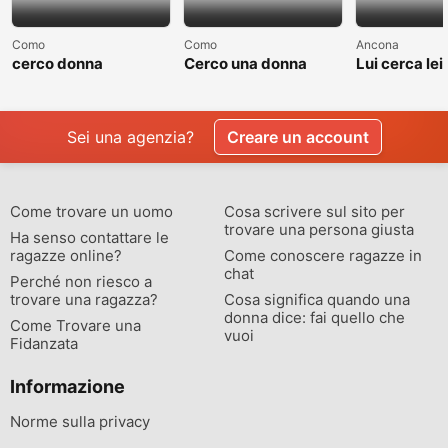
Como
Como
Ancona
cerco donna
Cerco una donna
Lui cerca lei
separate o divorziata
single non sposata
relazione
Sei una agenzia?
Creare un account
Come trovare un uomo
Cosa scrivere sul sito per
trovare una persona giusta
Ha senso contattare le
ragazze online?
Come conoscere ragazze in
chat
Perché non riesco a
trovare una ragazza?
Cosa significa quando una
donna dice: fai quello che
Come Trovare una
vuoi
Fidanzata
Informazione
Norme sulla privacy