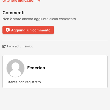
Ottenere indicazioni →
Commenti
Non è stato ancora aggiunto alcun commento
Aggiungi un commento
Invia ad un amico
Federico
Utente non registrato