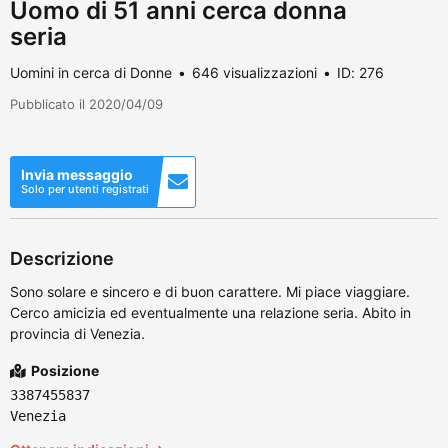
Uomo di 51 anni cerca donna
seria
Uomini in cerca di Donne
646 visualizzazioni
ID: 276
Pubblicato il 2020/04/09
Invia messaggio
Solo per utenti registrati
Descrizione
Sono solare e sincero e di buon carattere. Mi piace viaggiare.
Cerco amicizia ed eventualmente una relazione seria. Abito in
provincia di Venezia.
Posizione
3387455837
Venezia