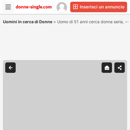
Inserisci un annuncio
Uomini in cerca di Donne
>
Uomo di 51 anni cerca donna seria,
--