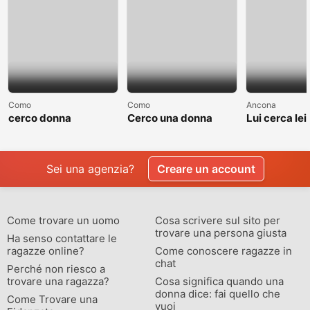
Como
Como
Ancona
cerco donna
Cerco una donna
Lui cerca lei
separate o divorziata
single non sposata
relazione
Sei una agenzia?
Creare un account
Come trovare un uomo
Cosa scrivere sul sito per
trovare una persona giusta
Ha senso contattare le
ragazze online?
Come conoscere ragazze in
chat
Perché non riesco a
trovare una ragazza?
Cosa significa quando una
donna dice: fai quello che
Come Trovare una
vuoi