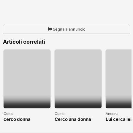
Segnala annuncio
Articoli correlati
Como
Como
Ancona
cerco donna
Cerco una donna
Lui cerca lei
separate o divorziata
single non sposata
relazione