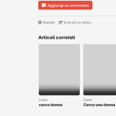
Aggiungi un commento
Stampa
Invia ad un amico
Articoli correlati
Como
Como
cerco donna
Cerco una donna
separate o divorziata
single non sposa