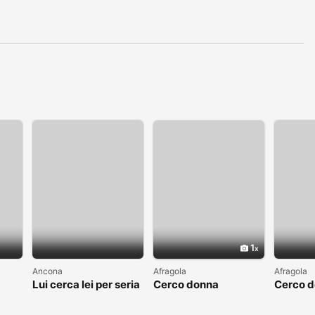
1
Ancona
Afragola
Afragola
Lui cerca lei per seria
Cerco donna
Cerco 
ta
relazione