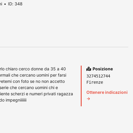
ni
ID: 348
arlo chiaro cerco donne da 35 a 40
Posizione
mali che cercano uomini per farsi
3274512744
vetemi con foto se no non accetto
Firenze
serie che cercano uomini chi e
Ottenere indicazioni
ente scherzi e numeri privati ragazza
→
o impegniiiiiii