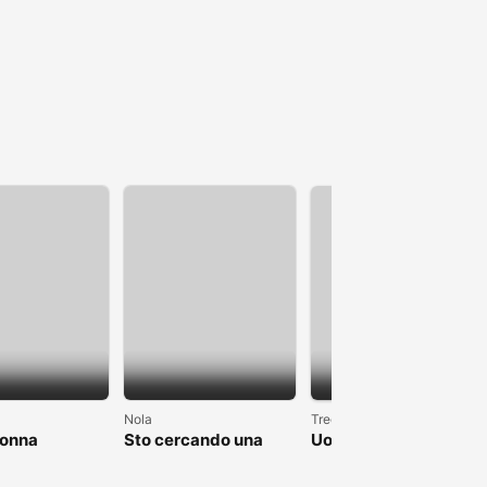
1
Nola
Trecate
donna
Sto cercando una
Uomo single alto 1.90
donna brava
cerca fidanzata