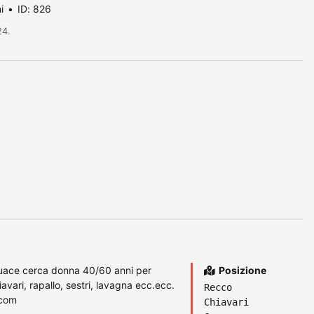
i
ID: 826
24.
oquace cerca donna 40/60 anni per
Posizione
avari, rapallo, sestri, lavagna ecc.ecc.
Recco
.com
Chiavari