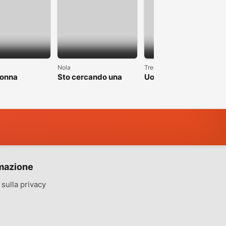
1
Nola
Trecate
donna
Sto cercando una
Uomo single alto 1.90
donna brava
cerca fidanzata
mazione
sulla privacy