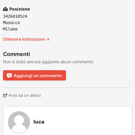
Posizione
3426018524
Musocco
Milano
Ottenere indicazioni →
Commenti
Non è stato ancora aggiunto alcun commento
Aggiungi un commento
Invia ad un amico
luca