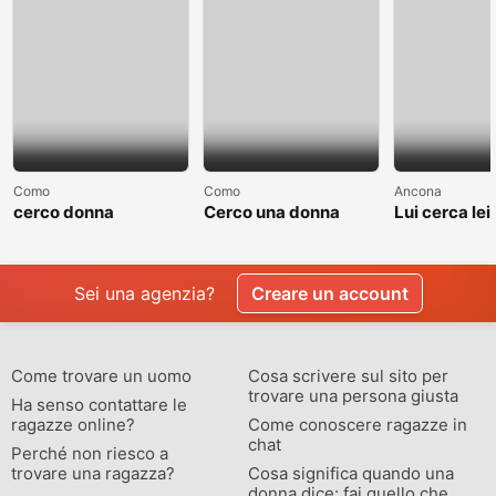
Como
Como
Ancona
cerco donna
Cerco una donna
Lui cerca lei
separate o divorziata
single non sposata
relazione
Sei una agenzia?
Creare un account
Come trovare un uomo
Cosa scrivere sul sito per
trovare una persona giusta
Ha senso contattare le
ragazze online?
Come conoscere ragazze in
chat
Perché non riesco a
trovare una ragazza?
Cosa significa quando una
donna dice: fai quello che