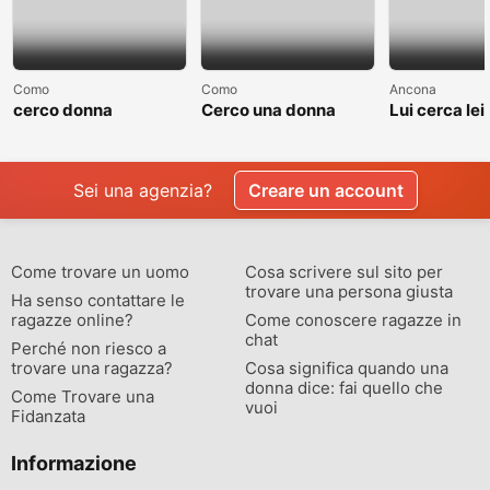
Como
Como
Ancona
cerco donna
Cerco una donna
Lui cerca lei
separate o divorziata
single non sposata
relazione
Sei una agenzia?
Creare un account
Come trovare un uomo
Cosa scrivere sul sito per
trovare una persona giusta
Ha senso contattare le
ragazze online?
Come conoscere ragazze in
chat
Perché non riesco a
trovare una ragazza?
Cosa significa quando una
donna dice: fai quello che
Come Trovare una
vuoi
Fidanzata
Informazione