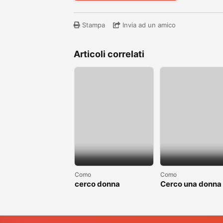
Stampa
Invia ad un amico
Articoli correlati
Como
Como
cerco donna
Cerco una donna
separate o divorziata
single non sposa