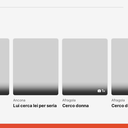
1
Ancona
Afragola
Afragola
Lui cerca lei per seria
Cerco donna
Cerco 
ta
relazione