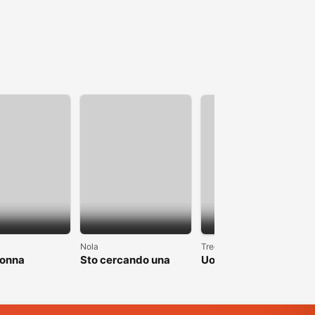
1
Nola
Trecate
donna
Sto cercando una
Uomo single alto 1.90
donna brava
cerca fidanzata