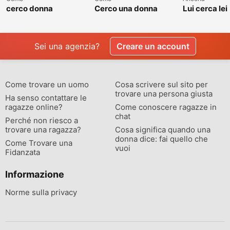
cerco donna
Cerco una donna
Lui cerca lei
separate o divorziata
single non sposata
relazione
Sei una agenzia?
Creare un account
Come trovare un uomo
Cosa scrivere sul sito per
trovare una persona giusta
Ha senso contattare le
ragazze online?
Come conoscere ragazze in
chat
Perché non riesco a
trovare una ragazza?
Cosa significa quando una
donna dice: fai quello che
Come Trovare una
vuoi
Fidanzata
Informazione
Norme sulla privacy