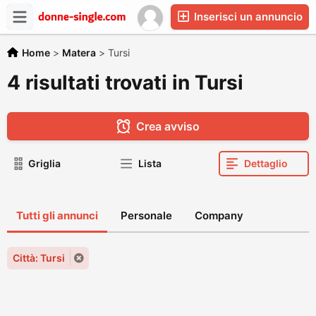
Inserisci un annuncio
Home
>
Matera
>
Tursi
4 risultati trovati in Tursi
Crea avviso
Griglia
Lista
Dettaglio
Tutti gli annunci
Personale
Company
Città: Tursi