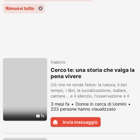
Rimuovi tutto
Capizzo
Cerco te: una storia che valga la
pena vivere
Ciò che mi rende felice: la natura, il bel
tempo, i libri, la socializzazione, ballare,
cantare... e il silenzio, l'osservazione e il
silenzio. Apprezzo una mente vivace, il
3 mesi fa
Donne in cerca di Uomini
senso dell'umorismo, il tatto e l'empatia
233 persone hanno visualizzato
nelle persone (io stessa sono così). Adoro
1
interagire e giocare con i bambini e gli
Invia messaggio
animali, ma non li vizio (per principio).