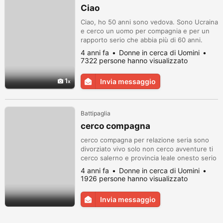
Ciao
Ciao, ho 50 anni sono vedova. Sono Ucraina
e cerco un uomo per compagnia e per un
rapporto serio che abbia più di 60 anni.
Possibilmente di Salerno.
4 anni fa
Donne in cerca di Uomini
7322 persone hanno visualizzato
1
Invia messaggio
Battipaglia
cerco compagna
cerco compagna per relazione seria sono
divorziato vivo solo non cerco avventure ti
cerco salerno e provincia leale onesto serio
romantico ,buona pensione statale e casa di
4 anni fa
Donne in cerca di Uomini
mia propieta vorrei una donna per il resto
1926 persone hanno visualizzato
della nostra vita con amore e rispetto per
camminare sempre mano nella mano cell.
Invia messaggio
327 0158 169.