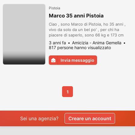
Pistoia
Marco 35 anni Pistoia
Ciao , sono Marco di Pistoia, ho 35 anni ,
vivo da solo da un bel po' , per chi ha
piacere di saperlo, sono 66 kg e 173 cm
,???? occhi azzurri , capelli corti ricci , ho
3 anni fa
Amicizia - Anima Gemella
due lavori di cui uno da dipendente e
817 persone hanno visualizzato
comunque un sacco di tempo libero, mi
piace condividere tutto con la persona che
Invia messaggio
amo, mi piace essere premuroso attento e
molto scherzoso e vitale, mi p...
1
Sei una agenzia?
Creare un account