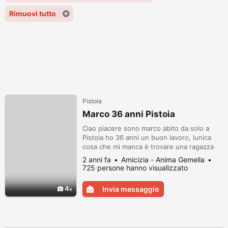
Rimuovi tutto
Pistoia
Marco 36 anni Pistoia
Ciao piacere sono marco abito da solo a
Pistoia ho 36 anni un buon lavoro, lunica
cosa che mi manca è trovare una ragazza
leale sincera ma anche allegra premurosa
2 anni fa
Amicizia - Anima Gemella
cone me a cui piaccia vivere l’amore vero
725 persone hanno visualizzato
con cui intraprendere una relazione se ti
vacontattami
4
Invia messaggio