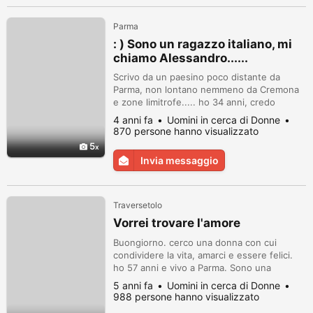
Parma
: ) Sono un ragazzo italiano, mi
chiamo Alessandro......
Scrivo da un paesino poco distante da
Parma, non lontano nemmeno da Cremona
e zone limitrofe..... ho 34 anni, credo
comunque in generale che non sia l'etá la
4 anni fa
Uomini in cerca di Donne
cosa piú importante, ció che conta davvero
870 persone hanno visualizzato
è stare bene insieme...in poche righe non
5
riesco a dirti tutto di me, ma ce la metterò
Invia messaggio
tutta! ;)...mi ritengo un ragazzo concreto,
coerente, tranquillo, un piz...
Traversetolo
Vorrei trovare l'amore
Buongiorno. cerco una donna con cui
condividere la vita, amarci e essere felici.
ho 57 anni e vivo a Parma. Sono una
persona sincera romantica e passionale.
5 anni fa
Uomini in cerca di Donne
3493804398
988 persone hanno visualizzato