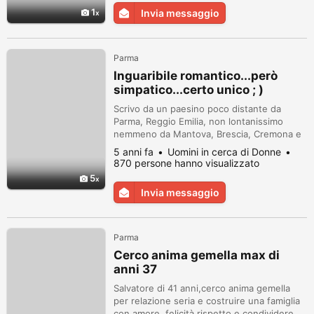
1
Invia messaggio
Parma
Inguaribile romantico...però
simpatico...certo unico ; )
Scrivo da un paesino poco distante da
Parma, Reggio Emilia, non lontanissimo
nemmeno da Mantova, Brescia, Cremona e
province, città limitrofe....ho 34 anni, credo
5 anni fa
Uomini in cerca di Donne
comunque in "generale"... che non sia l'etá
870 persone hanno visualizzato
la cosa piú importante, ció che conta
5
davvero è stare bene insieme...in poche
Invia messaggio
righe non riesco a dirti tutto di me, ma ce la
metterò tutta! ;)...mi riten...
Parma
Cerco anima gemella max di
anni 37
Salvatore di 41 anni,cerco anima gemella
per relazione seria e costruire una famiglia
con amore, felicità,rispetto e condividere