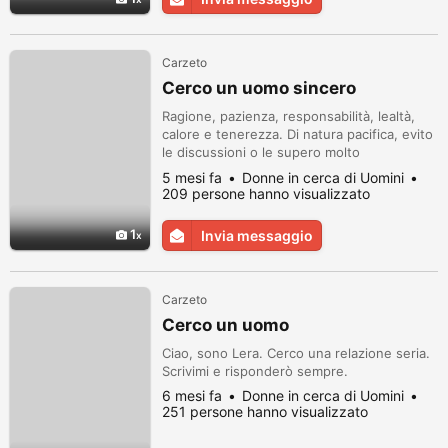
Carzeto
Cerco un uomo sincero
Ragione, pazienza, responsabilità, lealtà,
calore e tenerezza. Di natura pacifica, evito
le discussioni o le supero molto
rapidamente. Apprezzo la bellezza, la
5 mesi fa
Donne in cerca di Uomini
stabilità, la natura e il romanticismo. Non
209 persone hanno visualizzato
sono eccessivamente loquace e sono
piuttosto riservata, ma sono molto attenta
1
Invia messaggio
ai bisogni dei miei cari e sensibile ai
problemi degli altri.
Carzeto
Cerco un uomo
Ciao, sono Lera. Cerco una relazione seria.
Scrivimi e risponderò sempre.
6 mesi fa
Donne in cerca di Uomini
251 persone hanno visualizzato