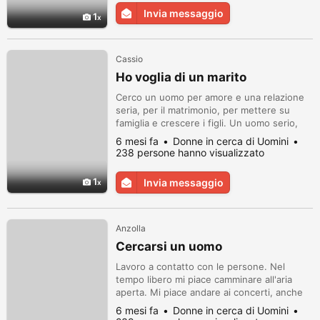
Invia messaggio
1
Cassio
Ho voglia di un marito
Cerco un uomo per amore e una relazione
seria, per il matrimonio, per mettere su
famiglia e crescere i figli. Un uomo serio,
con o senza figli, competente, educato, che
6 mesi fa
Donne in cerca di Uomini
tratti mia figlia come se fosse sua. E
238 persone hanno visualizzato
quindi... la comunicazione dirà tutto.
1
Invia messaggio
Anzolla
Cercarsi un uomo
Lavoro a contatto con le persone. Nel
tempo libero mi piace camminare all'aria
aperta. Mi piace andare ai concerti, anche
di musica classica, e andare a teatro. Mi
6 mesi fa
Donne in cerca di Uomini
piace la fotografia e la videografia.