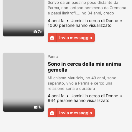
Scrivo da un paesino poco distante da
Parma, non lontano nemmeno da Cremona
e paesi limitrofi.... ho 34 anni, credo
comunque in generale che non sia l'etá la
4 anni fa
Uomini in cerca di Donne
cosa piú importante, ció che conta davvero
1060 persone hanno visualizzato
è stare bene insieme...in poche righe non
7
riesco a dirti tutto di me, ma ce la metterò
Invia messaggio
tutta! ;)...mi ritengo un ragazzo concreto,
coerente, tranquillo, un piz...
Parma
Sono in cerca della mia anima
gemella
Mi chiamo Maurizio, ho 49 anni, sono
separato, vivo a Parma e cerco una
relazione seria e duratura
4 anni fa
Uomini in cerca di Donne
864 persone hanno visualizzato
1
Invia messaggio