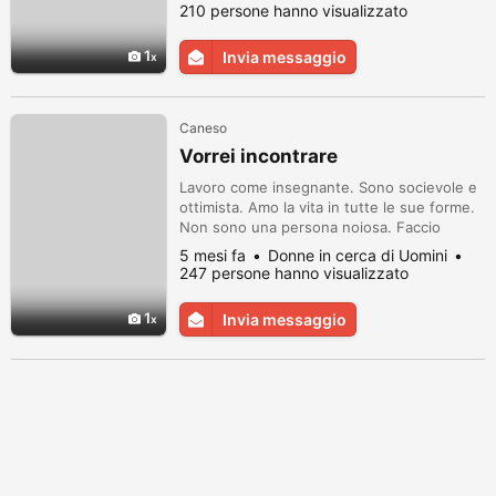
cucinare, ascoltare musica e fare
210 persone hanno visualizzato
passeggiate nella natura. In un uomo cerco,
soprattutto, un amico, un'anima affine.
1
Invia messaggio
Caneso
Vorrei incontrare
Lavoro come insegnante. Sono socievole e
ottimista. Amo la vita in tutte le sue forme.
Non sono una persona noiosa. Faccio
amicizia con chi ha il senso dell'umorismo.
5 mesi fa
Donne in cerca di Uomini
247 persone hanno visualizzato
1
Invia messaggio