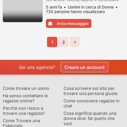
tante cose. Contattarmi su whatsApp
5 anni fa
Uomini in cerca di Donne
3453532917.
730 persone hanno visualizzato
Invia messaggio
1
2
Sei una agenzia?
Creare un account
Come trovare un uomo
Cosa scrivere sul sito per
trovare una persona giusta
Ha senso contattare le
ragazze online?
Come conoscere ragazze in
chat
Perché non riesco a
trovare una ragazza?
Cosa significa quando una
donna dice: fai quello che
Come Trovare una
vuoi
Fidanzata