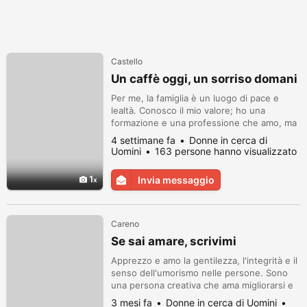
Castello
Un caffè oggi, un sorriso domani
Per me, la famiglia è un luogo di pace e
lealtà. Conosco il mio valore; ho una
formazione e una professione che amo, ma
le cose più importanti nella vita sono la fede
4 settimane fa
Donne in cerca di
e i miei figli. Attualmente sto terminando la
Uomini
163 persone hanno visualizzato
mia tesi di dottorato, quindi apprezzo le
persone con una mente profonda e un
1
Invia messaggio
buon senso dell'umorismo.
Careno
Se sai amare, scrivimi
Apprezzo e amo la gentilezza, l'integrità e il
senso dell'umorismo nelle persone. Sono
una persona creativa che ama migliorarsi e
imparare cose nuove. Leggo libri, adoro
3 mesi fa
Donne in cerca di Uomini