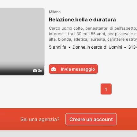
Milano
Relazione bella e duratura
Cerco uomo colto, benestante, di bell’aspetto
interessi, tra i 30 ed i 55 anni, per piacevole
alta, bionda, atletica, laureata, carattere estr
conoscere ….. vivo in Odessa ma x una relazion
5 anni fa
Donne in cerca di Uomini
3134
Invia messaggio
3
1
Sei una agenzia?
Creare un account