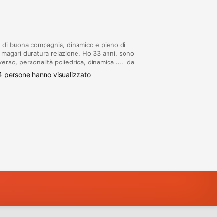
, di buona compagnia, dinamico e pieno di
 e magari duratura relazione. Ho 33 anni, sono
overso, personalità poliedrica, dinamica ….. da
e valida e che meriti mi sposto … htt...
 persone hanno visualizzato