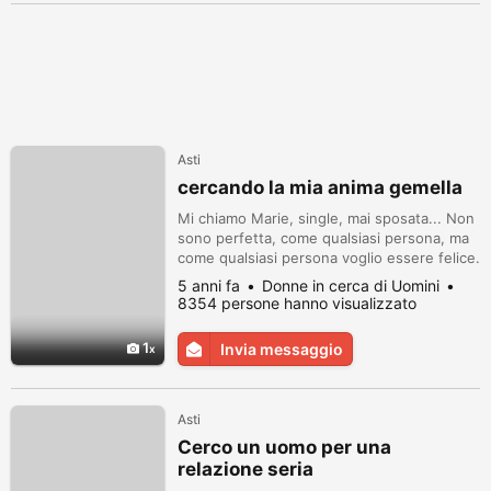
Asti
cercando la mia anima gemella
Mi chiamo Marie, single, mai sposata... Non
sono perfetta, come qualsiasi persona, ma
come qualsiasi persona voglio essere felice.
So che la vita è dura, ma cerco sempre di
5 anni fa
Donne in cerca di Uomini
rimanere ottimista. La famiglia è ciò per cui
8354 persone hanno visualizzato
dovremmo vivere. Mi sento pronta al 100%
a sposarmi, ma solo se sono sicura che il
1
Invia messaggio
mio matrimonio durerà per sempre. Sono
una donna gentile e...
Asti
Cerco un uomo per una
relazione seria