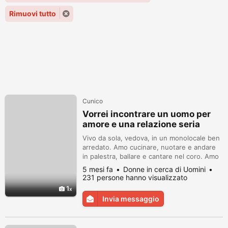
Rimuovi tutto
Cunico
Vorrei incontrare un uomo per
amore e una relazione seria
Vivo da sola, vedova, in un monolocale ben
arredato. Amo cucinare, nuotare e andare
in palestra, ballare e cantare nel coro. Amo
leggere e vorrei incontrare un uomo
5 mesi fa
Donne in cerca di Uomini
perbene, libero da cattive abitudini, un
231 persone hanno visualizzato
tuttofare!
1
Invia messaggio