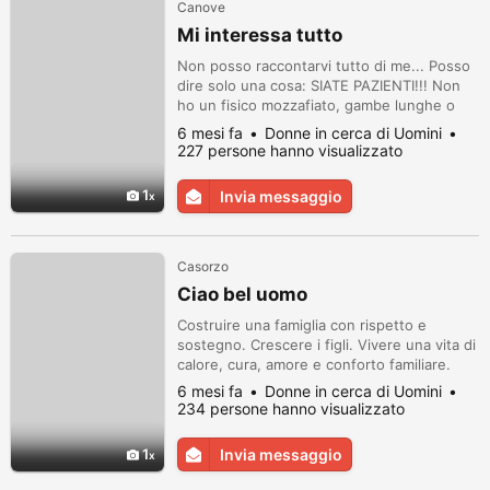
Canove
Mi interessa tutto
Non posso raccontarvi tutto di me... Posso
dire solo una cosa: SIATE PAZIENTI!!! Non
ho un fisico mozzafiato, gambe lunghe o
altri attributi femminili, ma mia madre mi ha
6 mesi fa
Donne in cerca di Uomini
benedetta con occhi meravigliosi e un
227 persone hanno visualizzato
cuore gentile.
1
Invia messaggio
Casorzo
Ciao bel uomo
Costruire una famiglia con rispetto e
sostegno. Crescere i figli. Vivere una vita di
calore, cura, amore e conforto familiare.
6 mesi fa
Donne in cerca di Uomini
234 persone hanno visualizzato
1
Invia messaggio