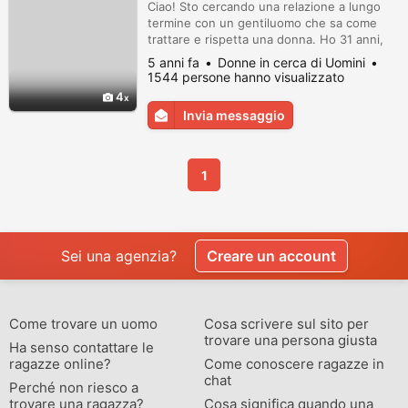
Ciao! Sto cercando una relazione a lungo
termine con un gentiluomo che sa come
trattare e rispetta una donna. Ho 31 anni,
molto affettuosa, premurosa, romantica e
5 anni fa
Donne in cerca di Uomini
affettuosa. Scrivimi qui: http://italia.donne-
1544 persone hanno visualizzato
single.com/memberid/1001346395166_de50
4
862d
Invia messaggio
1
Sei una agenzia?
Creare un account
Come trovare un uomo
Cosa scrivere sul sito per
trovare una persona giusta
Ha senso contattare le
ragazze online?
Come conoscere ragazze in
chat
Perché non riesco a
trovare una ragazza?
Cosa significa quando una