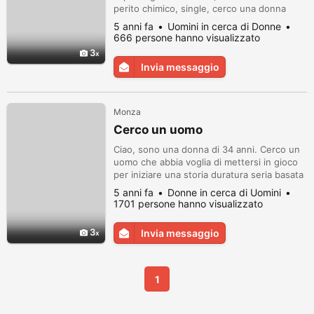
perito chimico, single, cerco una donna
italiana single o divorziata senza figli per
5 anni fa
Uomini in cerca di Donne
relazione seria e duratura per una
666 persone hanno visualizzato
convivenza o matrimonio di età compresa
3
anni 35 a 47 anni, che risieda in Lombardia,
Invia messaggio
rispondo anche tramite sms inviare al
numero cell: 3898529116 P.S Cerco...
Monza
Cerco un uomo
Ciao, sono una donna di 34 anni. Cerco un
uomo che abbia voglia di mettersi in gioco
per iniziare una storia duratura seria basata
sul reciproco rispetto. Sono disponibile per
5 anni fa
Donne in cerca di Uomini
conoscere e iniziare una storia lunga,
1701 persone hanno visualizzato
sincera, vera basata su rispetto amicizia,
amore, complicità. https://italia.donne-
3
Invia messaggio
single.com/memberid/2001011513605_de50
862d
1