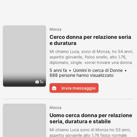
Monza
Cerco donna per relazione seria
e duratura
Mi chiamo Luca, sono di Monza, ho 54 anni,
aspetto giovanile, fisico snello, alto 1,76,
diplomato, single. vorrei trovare una donna
italiana single o divorziata senza figli che
5 anni fa
Uomini in cerca di Donne
risieda preferibilmente in Lombardia di età
688 persone hanno visualizzato
35/46 anni, con la quale riempia quel vuoto
1
di solitudine e dia un senso alla vita che
Invia messaggio
potrebbe poi portare a una convivenza o al
matrimoni...
Monza
Uomo cerca donna per relazione
seria, duratura e stabile
Mi chiamo Luca sono di Monza ho 53 anni,
aspetto giovanile alto 1,76 fisico normale