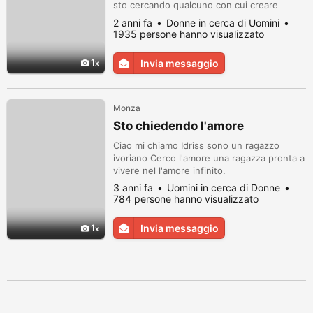
sto cercando qualcuno con cui creare
un'alchimia insieme, capace di costruire una
2 anni fa
Donne in cerca di Uomini
connessione autentica. Cerco un compagno
1935 persone hanno visualizzato
italiano, per una eventuale unione. Spero di
trovare una persona che creda nell'unicità
1
Invia messaggio
di ogni individuo e desideri costruire
qualcosa di speciale insiem...
Monza
Sto chiedendo l'amore
Ciao mi chiamo Idriss sono un ragazzo
ivoriano Cerco l'amore una ragazza pronta a
vivere nel l'amore infinito.
3 anni fa
Uomini in cerca di Donne
784 persone hanno visualizzato
1
Invia messaggio