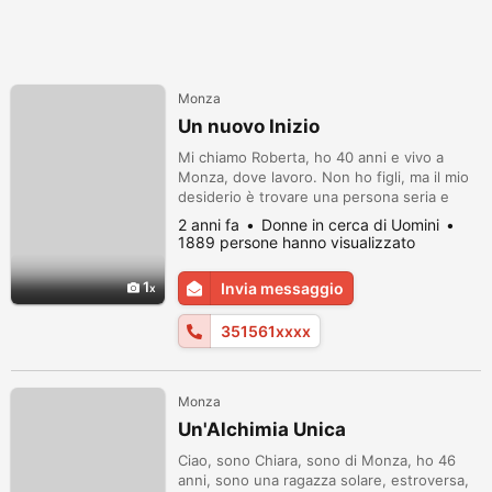
Monza
Un nuovo Inizio
Mi chiamo Roberta, ho 40 anni e vivo a
Monza, dove lavoro. Non ho figli, ma il mio
desiderio è trovare una persona seria e
motivata con cui costruire una relazione
2 anni fa
Donne in cerca di Uomini
stabile. Sono aperta alla possibilità di
1889 persone hanno visualizzato
trasferirmi, ma solo se nascerà un legame
profondo. Non sono interessata ad
1
Invia messaggio
avventure o a persone poco serie. Cerco
un uomo italiano, deciso, sincero e mot...
351561xxxx
Monza
Un'Alchimia Unica
Ciao, sono Chiara, sono di Monza, ho 46
anni, sono una ragazza solare, estroversa,