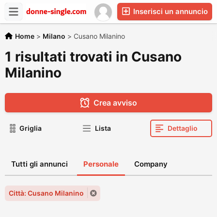
Inserisci un annuncio
Home
>
Milano
>
Cusano Milanino
1 risultati trovati in Cusano
Milanino
Crea avviso
Griglia
Lista
Dettaglio
Tutti gli annunci
Personale
Company
Città: Cusano Milanino