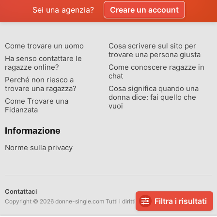
Sei una agenzia?
Creare un account
Come trovare un uomo
Cosa scrivere sul sito per
trovare una persona giusta
Ha senso contattare le
ragazze online?
Come conoscere ragazze in
chat
Perché non riesco a
trovare una ragazza?
Cosa significa quando una
donna dice: fai quello che
Come Trovare una
vuoi
Fidanzata
Informazione
Norme sulla privacy
Contattaci
Filtra i risultati
Copyright © 2026 donne-single.com Tutti i diritti riservati.