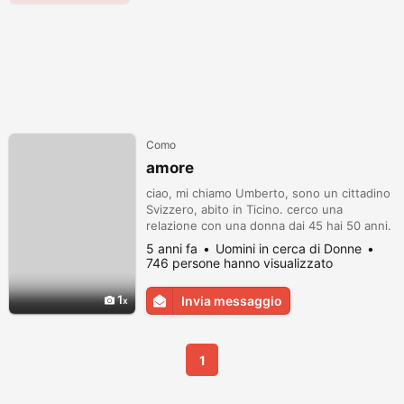
Como
amore
ciao, mi chiamo Umberto, sono un cittadino
Svizzero, abito in Ticino. cerco una
relazione con una donna dai 45 hai 50 anni.
sono un uomo serio, fedele, sportivo. se
5 anni fa
Uomini in cerca di Donne
sei interessata puoi rispondermi ho tel. a
746 persone hanno visualizzato
wappst saluti
1
Invia messaggio
1