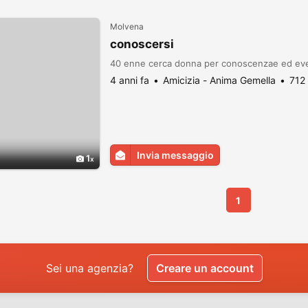
Molvena
conoscersi
40 enne cerca donna per conoscenzae ed even
4 anni fa
Amicizia - Anima Gemella
712
Invia messaggio
1
1
Sei una agenzia?
Creare un account