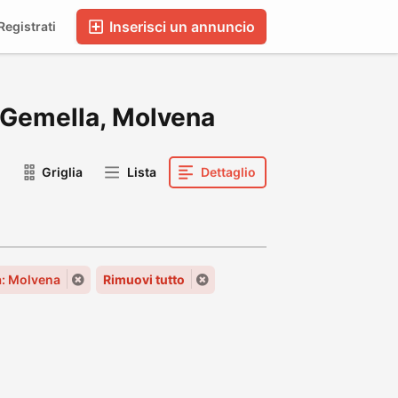
Inserisci un annuncio
egistrati
ma Gemella, Molvena
Griglia
Lista
Dettaglio
à: Molvena
Rimuovi tutto