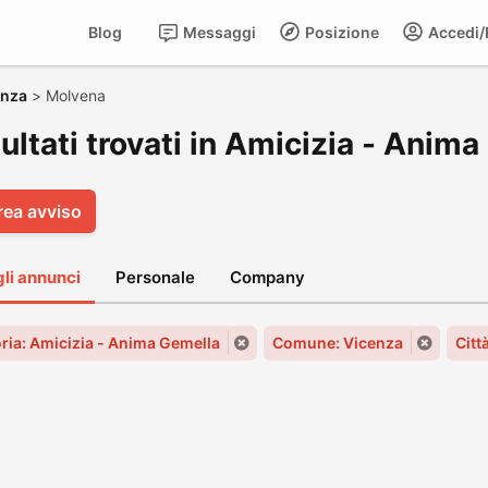
Blog
Messaggi
Posizione
Accedi/R
enza
>
Molvena
sultati trovati in Amicizia - Ani
rea avviso
gli annunci
Personale
Company
ria: Amicizia - Anima Gemella
Comune: Vicenza
Citt