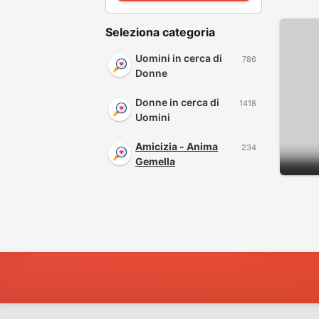
Seleziona categoria
Uomini in cerca di
786
Donne
Donne in cerca di
1418
Uomini
Amicizia - Anima
234
Gemella