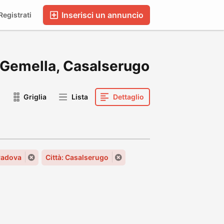
Inserisci un annuncio
egistrati
ma Gemella, Casalserugo
Griglia
Lista
Dettaglio
Padova
Città: Casalserugo