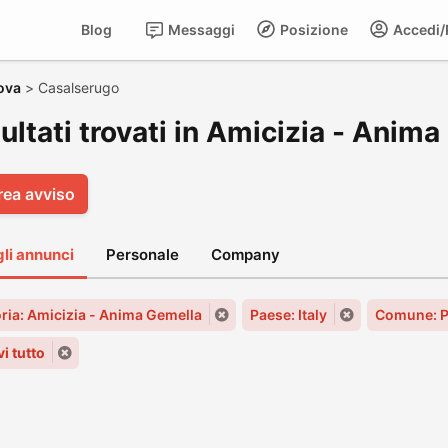
Blog
Messaggi
Posizione
Accedi/R
ova
>
Casalserugo
sultati trovati in Amicizia - Ani
rea avviso
gli annunci
Personale
Company
ria: Amicizia - Anima Gemella
Paese: Italy
Comune: 
i tutto