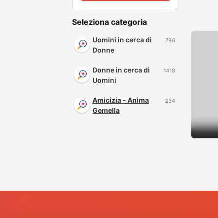
Seleziona categoria
Uomini in cerca di
786
Donne
Donne in cerca di
1418
Uomini
Amicizia - Anima
234
Gemella