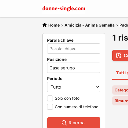
Home
>
Amicizia - Anima Gemella
>
Pad
1 ri
Parola chiave
C
Posizione
Tutti 
Periodo
Catego
Solo con foto
Rimuov
Con numero di telefono
Ricerca